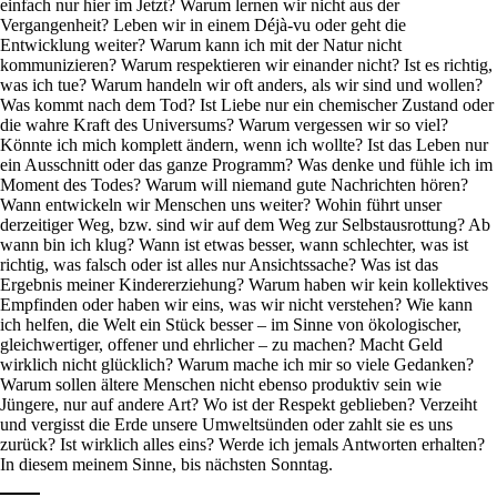
einfach nur hier im Jetzt? Warum lernen wir nicht aus der
Vergangenheit? Leben wir in einem Déjà-vu oder geht die
Entwicklung weiter? Warum kann ich mit der Natur nicht
kommunizieren? Warum respektieren wir einander nicht? Ist es richtig,
was ich tue? Warum handeln wir oft anders, als wir sind und wollen?
Was kommt nach dem Tod? Ist Liebe nur ein chemischer Zustand oder
die wahre Kraft des Universums? Warum vergessen wir so viel?
Könnte ich mich komplett ändern, wenn ich wollte? Ist das Leben nur
ein Ausschnitt oder das ganze Programm? Was denke und fühle ich im
Moment des Todes? Warum will niemand gute Nachrichten hören?
Wann entwickeln wir Menschen uns weiter? Wohin führt unser
derzeitiger Weg, bzw. sind wir auf dem Weg zur Selbstausrottung? Ab
wann bin ich klug? Wann ist etwas besser, wann schlechter, was ist
richtig, was falsch oder ist alles nur Ansichtssache? Was ist das
Ergebnis meiner Kindererziehung? Warum haben wir kein kollektives
Empfinden oder haben wir eins, was wir nicht verstehen? Wie kann
ich helfen, die Welt ein Stück besser – im Sinne von ökologischer,
gleichwertiger, offener und ehrlicher – zu machen? Macht Geld
wirklich nicht glücklich? Warum mache ich mir so viele Gedanken?
Warum sollen ältere Menschen nicht ebenso produktiv sein wie
Jüngere, nur auf andere Art? Wo ist der Respekt geblieben? Verzeiht
und vergisst die Erde unsere Umweltsünden oder zahlt sie es uns
zurück? Ist wirklich alles eins? Werde ich jemals Antworten erhalten?
In diesem meinem Sinne, bis nächsten Sonntag.