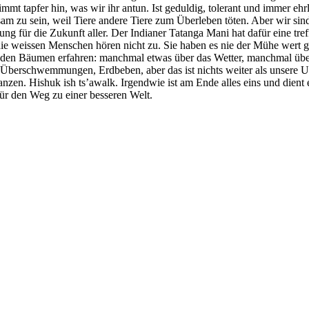
nimmt tapfer hin, was wir ihr antun. Ist geduldig, tolerant und immer eh
usam zu sein, weil Tiere andere Tiere zum Überleben töten. Aber wir sind
ung für die Zukunft aller. Der Indianer Tatanga Mani hat dafür eine tre
die weissen Menschen hören nicht zu. Sie haben es nie der Mühe wert g
von den Bäumen erfahren: manchmal etwas über das Wetter, manchmal üb
erschwemmungen, Erdbeben, aber das ist nichts weiter als unsere Unters
zen. Hishuk ish ts’awalk. Irgendwie ist am Ende alles eins und dient e
 für den Weg zu einer besseren Welt.