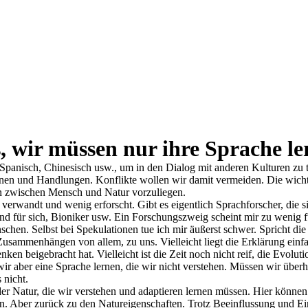
 wir müssen nur ihre Sprache le
 Spanisch, Chinesisch usw., um in den Dialog mit anderen Kulturen zu
nen und Handlungen. Konflikte wollen wir damit vermeiden. Die wichtig
on zwischen Mensch und Natur vorzuliegen.
verwandt und wenig erforscht. Gibt es eigentlich Sprachforscher, die 
d für sich, Bioniker usw. Ein Forschungszweig scheint mir zu wenig 
hen. Selbst bei Spekulationen tue ich mir äußerst schwer. Spricht die 
mmenhängen von allem, zu uns. Vielleicht liegt die Erklärung einfach 
n beigebracht hat. Vielleicht ist die Zeit noch nicht reif, die Evolut
 wir aber eine Sprache lernen, die wir nicht verstehen. Müssen wir über
 nicht.
 der Natur, die wir verstehen und adaptieren lernen müssen. Hier könne
n. Aber zurück zu den Natureigenschaften. Trotz Beeinflussung und Ein