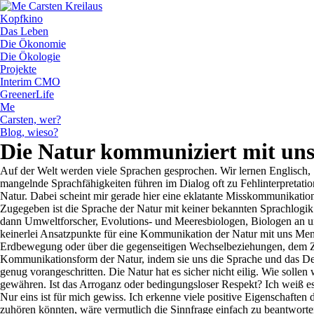
Kopfkino
Das Leben
Die Ökonomie
Die Ökologie
Projekte
Interim CMO
GreenerLife
Me
Carsten, wer?
Blog, wieso?
Die Natur kommuniziert mit uns,
Auf der Welt werden viele Sprachen gesprochen. Wir lernen Englisch,
mangelnde Sprachfähigkeiten führen im Dialog oft zu Fehlinterpretatio
Natur. Dabei scheint mir gerade hier eine eklatante Misskommunikati
Zugegeben ist die Sprache der Natur mit keiner bekannten Sprachlogik 
dann Umweltforscher, Evolutions- und Meeresbiologen, Biologen an un
keinerlei Ansatzpunkte für eine Kommunikation der Natur mit uns Mensc
Erdbewegung oder über die gegenseitigen Wechselbeziehungen, dem Zusa
Kommunikationsform der Natur, indem sie uns die Sprache und das Denke
genug vorangeschritten. Die Natur hat es sicher nicht eilig. Wie sollen
gewähren. Ist das Arroganz oder bedingungsloser Respekt? Ich weiß es
Nur eins ist für mich gewiss. Ich erkenne viele positive Eigenschaften
zuhören könnten, wäre vermutlich die Sinnfrage einfach zu beantworte