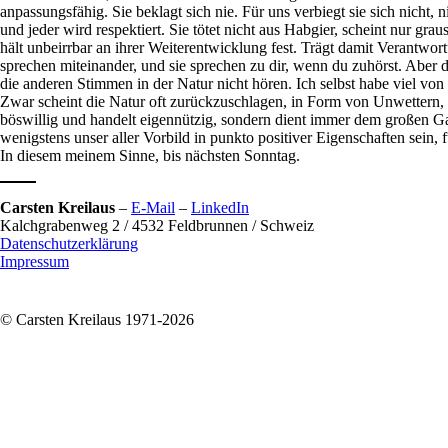
anpassungsfähig. Sie beklagt sich nie. Für uns verbiegt sie sich nicht, 
und jeder wird respektiert. Sie tötet nicht aus Habgier, scheint nur gra
hält unbeirrbar an ihrer Weiterentwicklung fest. Trägt damit Verantwort
sprechen miteinander, und sie sprechen zu dir, wenn du zuhörst. Aber 
die anderen Stimmen in der Natur nicht hören. Ich selbst habe viel 
Zwar scheint die Natur oft zurückzuschlagen, in Form von Unwettern, Üb
böswillig und handelt eigennützig, sondern dient immer dem großen Gan
wenigstens unser aller Vorbild in punkto positiver Eigenschaften sein,
In diesem meinem Sinne, bis nächsten Sonntag.
Carsten Kreilaus
–
E-Mail
–
LinkedIn
Kalchgrabenweg 2 / 4532 Feldbrunnen / Schweiz
Datenschutzerklärung
Impressum
© Carsten Kreilaus 1971-2026