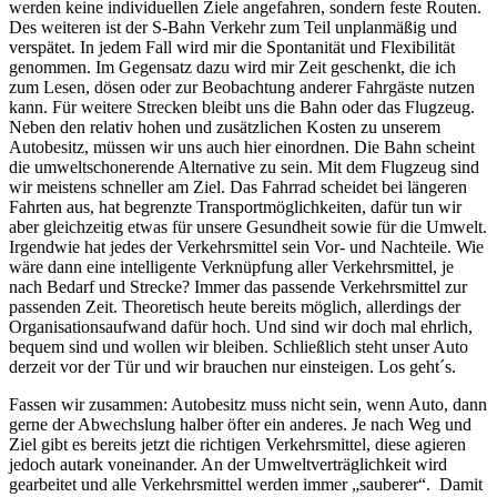
werden keine individuellen Ziele angefahren, sondern feste Routen.
Des weiteren ist der S-Bahn Verkehr zum Teil unplanmäßig und
verspätet. In jedem Fall wird mir die Spontanität und Flexibilität
genommen. Im Gegensatz dazu wird mir Zeit geschenkt, die ich
zum Lesen, dösen oder zur Beobachtung anderer Fahrgäste nutzen
kann. Für weitere Strecken bleibt uns die Bahn oder das Flugzeug.
Neben den relativ hohen und zusätzlichen Kosten zu unserem
Autobesitz, müssen wir uns auch hier einordnen. Die Bahn scheint
die umweltschonerende Alternative zu sein. Mit dem Flugzeug sind
wir meistens schneller am Ziel. Das Fahrrad scheidet bei längeren
Fahrten aus, hat begrenzte Transportmöglichkeiten, dafür tun wir
aber gleichzeitig etwas für unsere Gesundheit sowie für die Umwelt.
Irgendwie hat jedes der Verkehrsmittel sein Vor- und Nachteile. Wie
wäre dann eine intelligente Verknüpfung aller Verkehrsmittel, je
nach Bedarf und Strecke? Immer das passende Verkehrsmittel zur
passenden Zeit. Theoretisch heute bereits möglich, allerdings der
Organisationsaufwand dafür hoch. Und sind wir doch mal ehrlich,
bequem sind und wollen wir bleiben. Schließlich steht unser Auto
derzeit vor der Tür und wir brauchen nur einsteigen. Los geht´s.
Fassen wir zusammen: Autobesitz muss nicht sein, wenn Auto, dann
gerne der Abwechslung halber öfter ein anderes. Je nach Weg und
Ziel gibt es bereits jetzt die richtigen Verkehrsmittel, diese agieren
jedoch autark voneinander. An der Umweltverträglichkeit wird
gearbeitet und alle Verkehrsmittel werden immer „sauberer“. Damit