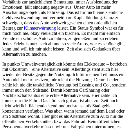
Verhältnis zur tatsächlichen Benutzung, unter Ausblendung der
Emotionen, fällt eindeutig negativ aus. Unser Auto ist mehr
Anschauungsobjekt, als Fahrzeug. Das ist für mich eine ziemliche
Geldverschwendung und vermeidbare Kapitalbindung. Ganz zu
schweigen, dass das Auto weltweit gesehen einen ordentlichen
Beitrag zur
Klimaerwärmung
leistet. Ein Status Symbol war es für
mich noch nie, okay vielleicht ein bischen. Es macht mir einfach
Freude ein schönes Auto zu fahren, zu genießen und zu erleben.
Jedes Erlebnis nutzt sich ab und so viele Autos, wie es schöne gibt,
kann und will ich mir nicht leisten. Zeit also sich Gedanken über
Alternativen zu machen.
In punkto Umweltverträglichkeit könnte das Elektroauto – betrieben
mit Ökostrom – eine Alternative sein. Allerdings steht auch hier
wieder der Besitz gegen die Nutzung. Ich für meinen Teil muss ein
Auto nicht mehr besitzen, mir reicht die Nutzung. Denn: Leider
zahle ich nie die tatsächliche Nutzung bei Leasing und Co., sondern
immer auch den Stilstand. Damit könnten CarSharing oder
Nachbarschaftsautos eine echte Alternative sein. Hier zahle ich
immer nur die Fahrt. Das hört sich gut an, ist aber zur Zeit noch
nicht wirklich flächendeckend und meistens aufs Stadtgebiet
konzentriert verfügbar. Was aber, wenn jemand auf dem Land oder
am Stadtrand wohnt. Hier gibt es als Alternative zum Auto nur die
öffentlichen Verkehrsmittel, bzw. das Fahrrad. Beim öffentlichen
Personennahverkehr müssen wir uns Fahrplänen unterordnen, es