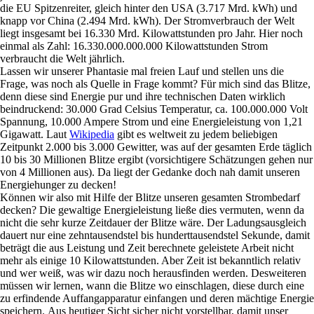
die EU Spitzenreiter, gleich hinter den USA (3.717 Mrd. kWh) und
knapp vor China (2.494 Mrd. kWh). Der Stromverbrauch der Welt
liegt insgesamt bei 16.330 Mrd. Kilowattstunden pro Jahr. Hier noch
einmal als Zahl: 16.330.000.000.000 Kilowattstunden Strom
verbraucht die Welt jährlich.
Lassen wir unserer Phantasie mal freien Lauf und stellen uns die
Frage, was noch als Quelle in Frage kommt? Für mich sind das Blitze,
denn diese sind Energie pur und ihre technischen Daten wirklich
beindruckend: 30.000 Grad Celsius Temperatur, ca. 100.000.000 Volt
Spannung, 10.000 Ampere Strom und eine Energieleistung von 1,21
Gigawatt. Laut
Wikipedia
gibt es weltweit zu jedem beliebigen
Zeitpunkt 2.000 bis 3.000 Gewitter, was auf der gesamten Erde täglich
10 bis 30 Millionen Blitze ergibt (vorsichtigere Schätzungen gehen nur
von 4 Millionen aus). Da liegt der Gedanke doch nah damit unseren
Energiehunger zu decken!
Können wir also mit Hilfe der Blitze unseren gesamten Strombedarf
decken? Die gewaltige Energieleistung ließe dies vermuten, wenn da
nicht die sehr kurze Zeitdauer der Blitze wäre. Der Ladungsausgleich
dauert nur eine zehntausendstel bis hunderttausendstel Sekunde, damit
beträgt die aus Leistung und Zeit berechnete geleistete Arbeit nicht
mehr als einige 10 Kilowattstunden. Aber Zeit ist bekanntlich relativ
und wer weiß, was wir dazu noch herausfinden werden. Desweiteren
müssen wir lernen, wann die Blitze wo einschlagen, diese durch eine
zu erfindende Auffangapparatur einfangen und deren mächtige Energie
speichern. Aus heutiger Sicht sicher nicht vorstellbar, damit unser