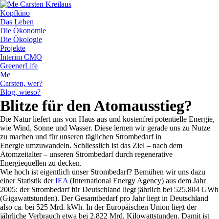
Kopfkino
Das Leben
Die Ökonomie
Die Ökologie
Projekte
Interim CMO
GreenerLife
Me
Carsten, wer?
Blog, wieso?
Blitze für den Atomausstieg?
Die Natur liefert uns von Haus aus und kostenfrei potentielle Energie,
wie Wind, Sonne und Wasser. Diese lernen wir gerade uns zu Nutze
zu machen und für unseren täglichen Strombedarf in
Energie umzuwandeln. Schliesslich ist das Ziel – nach dem
Atomzeitalter – unseren Strombedarf durch regenerative
Energiequellen zu decken.
Wie hoch ist eigentlich unser Strombedarf? Bemühen wir uns dazu
einer Statistik der
IEA
(International Energy Agency) aus dem Jahr
2005: der Strombedarf für Deutschland liegt jährlich bei 525.804 GWh
(Gigawattstunden). Der Gesamtbedarf pro Jahr liegt in Deutschland
also ca. bei 525 Mrd. kWh. In der Europäischen Union liegt der
jährliche Verbrauch etwa bei 2.822 Mrd. Kilowattstunden. Damit ist