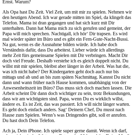
Ernst. Warum?
Als Opa hast Du Zeit. Viel Zeit, um mit mir zu spielen. Nehmen wir
den heutigen Abend. Ich war gerade mitten im Spiel, da klingelt das
Telefon. Mama ist dran gegangen und hat sich kurz mit Dir
unterhalten. Dann hat Mama mich zu sich gerufen und gemeint, der
Papa will mich sprechen. Nachtigall, ich hör‘ Dir trapsen. Es wird
mal wieder später im Büro und es gibt ein Fern-Gute-Nacht-Bussi.
Na gut, wenn es die Ausnahme bilden würde. Ich habe doch
Verständnis dafür, dass Du arbeitest. Lieber würde ich allerdings
mehr Zeit fürs gemeinsame Spielen mit Dir verbringen. Macht Dir
doch viel Freude. Deshalb verstehe ich es gleich doppelt nicht. Du
willst mit mir spielen, bleibst aber länger in der Arbeit. Was hat die,
was ich nicht habe? Der Kindergarten geht doch auch nur bis
mittags und ab und an bis zum späten Nachmittag. Kannst Du nicht
dann und wann früher nach Hause kommen, unabhängig von der
Anwesenheitszeit im Büro? Das muss sich doch machen lassen. Die
Arbeit scheint Dir dann doch wichtiger zu sein, trotz Bekundungen,
dass wir am wichtigsten sind. Papa, wenn Du es wirklich willst,
ändere es. Es ist Zeit, das was passiert. Ich will nicht länger warten.
Es geht doch einfach anders. Sag‘ Deinem Chef, Du musst nach
Hause zum Spielen. Wenn’s was Dringendes gibt, soll er anrufen.
Du hast doch Dein Telefon.
Ach ja, Dein iPhone. Ich spiele super gerne damit. Wenn ich darf,