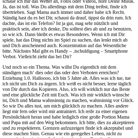
schaue ich mir das Wetter an, Fotos oder Videos, höre Deine Musik.
Ja, das ist toll. Was Du allerdings mit dem Ding treibst, finde ich
übertrieben. Sagt Mama auch immer und daher habe ich Recht.
Ständig hast du es bei Dir, schaust da drauf, tippst da drin rum. Ich
dachte, das ist ein Telefon? Ist ja gut, mag sehr nützlich und
praktisch sein, aber ich denke, Du solltest dies ab und zu benutzen,
so wie ich. Dann bleibt es etwas Besonderes. Wenn ich mit Dir
spiele, hat das Ding nichts im Spiel zu suchen, das lenkt mich ab
und Dich anscheinend auch. Konzentration auf das Wesentliche
bitte. Nächstes Mal gibt es Handy – ‚tschuldigung – Smartphone
Verbot. Vielleicht zieht das bei Dir?
Und noch so ein Thema. Was willst Du eigentlich mit dem
ständigen mach‘ dies oder das oder den Verboten erreichen?
Erziehung 1.0. Halloooo, ich bin 5 Jahre alt. Alles was ich tue, tue
ich nicht um Dich zu ärgern. Ich weiß es nicht besser, lerne täglich
von Dir durch das Kopieren. Also, ich will wirklich nur das Beste
und eine glückliche Zeit mit Euch. Was ich mir wirklich wünsche
ist, Dich und Mama wahnsinnig zu machen, wahnsinnig vor Glück.
So wie Du alles tust, um mich glücklich zu machen. Alles andere
liegt mir fern oder wird mir antrainiert. Ich reife zu einer eigenen
Persönlichkeit heran und habe lediglich eine große Portion Mama
und Papa mit auf den Weg bekommen. Ich bitte, dies zu akzeptieren
und zu respektieren. Grenzen aufzuzeigen finde ich akzeptabel und
diese machen Sinn. Genau wie ein geregeltes Leben, nicht zu