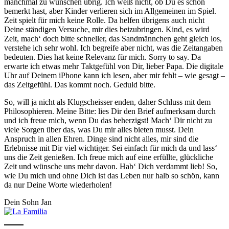
manchmal zu wünschen übrig. Ich weiß nicht, ob Du es schon
bemerkt hast, aber Kinder verlieren sich im Allgemeinen im Spiel.
Zeit spielt für mich keine Rolle. Da helfen übrigens auch nicht
Deine ständigen Versuche, mir dies beizubringen. Kind, es wird
Zeit, mach‘ doch bitte schneller, das Sandmännchen geht gleich los,
verstehe ich sehr wohl. Ich begreife aber nicht, was die Zeitangaben
bedeuten. Dies hat keine Relevanz für mich. Sorry to say. Da
erwarte ich etwas mehr Taktgefühl von Dir, lieber Papa. Die digitale
Uhr auf Deinem iPhone kann ich lesen, aber mir fehlt – wie gesagt –
das Zeitgefühl. Das kommt noch. Geduld bitte.
So, will ja nicht als Klugscheisser enden, daher Schluss mit dem
Philosophieren. Meine Bitte: lies Dir den Brief aufmerksam durch
und ich freue mich, wenn Du das beherzigst! Mach‘ Dir nicht zu
viele Sorgen über das, was Du mir alles bieten musst. Dein
Anspruch in allen Ehren. Dinge sind nicht alles, mir sind die
Erlebnisse mit Dir viel wichtiger. Sei einfach für mich da und lass‘
uns die Zeit genießen. Ich freue mich auf eine erfüllte, glückliche
Zeit und wünsche uns mehr davon. Hab‘ Dich verdammt lieb! So,
wie Du mich und ohne Dich ist das Leben nur halb so schön, kann
da nur Deine Worte wiederholen!
Dein Sohn Jan