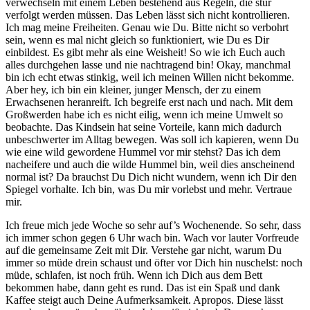
verwechseln mit einem Leben bestehend aus Regeln, die stur
verfolgt werden müssen. Das Leben lässt sich nicht kontrollieren.
Ich mag meine Freiheiten. Genau wie Du. Bitte nicht so verbohrt
sein, wenn es mal nicht gleich so funktioniert, wie Du es Dir
einbildest. Es gibt mehr als eine Weisheit! So wie ich Euch auch
alles durchgehen lasse und nie nachtragend bin! Okay, manchmal
bin ich echt etwas stinkig, weil ich meinen Willen nicht bekomme.
Aber hey, ich bin ein kleiner, junger Mensch, der zu einem
Erwachsenen heranreift. Ich begreife erst nach und nach. Mit dem
Großwerden habe ich es nicht eilig, wenn ich meine Umwelt so
beobachte. Das Kindsein hat seine Vorteile, kann mich dadurch
unbeschwerter im Alltag bewegen. Was soll ich kapieren, wenn Du
wie eine wild gewordene Hummel vor mir stehst? Das ich dem
nacheifere und auch die wilde Hummel bin, weil dies anscheinend
normal ist? Da brauchst Du Dich nicht wundern, wenn ich Dir den
Spiegel vorhalte. Ich bin, was Du mir vorlebst und mehr. Vertraue
mir.
Ich freue mich jede Woche so sehr auf’s Wochenende. So sehr, dass
ich immer schon gegen 6 Uhr wach bin. Wach vor lauter Vorfreude
auf die gemeinsame Zeit mit Dir. Verstehe gar nicht, warum Du
immer so müde drein schaust und öfter vor Dich hin nuschelst: noch
müde, schlafen, ist noch früh. Wenn ich Dich aus dem Bett
bekommen habe, dann geht es rund. Das ist ein Spaß und dank
Kaffee steigt auch Deine Aufmerksamkeit. Apropos. Diese lässt