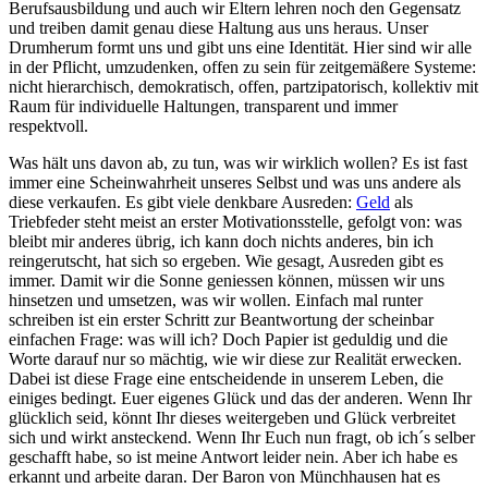
Berufsausbildung und auch wir Eltern lehren noch den Gegensatz
und treiben damit genau diese Haltung aus uns heraus. Unser
Drumherum formt uns und gibt uns eine Identität. Hier sind wir alle
in der Pflicht, umzudenken, offen zu sein für zeitgemäßere Systeme:
nicht hierarchisch, demokratisch, offen, partzipatorisch, kollektiv mit
Raum für individuelle Haltungen, transparent und immer
respektvoll.
Was hält uns davon ab, zu tun, was wir wirklich wollen? Es ist fast
immer eine Scheinwahrheit unseres Selbst und was uns andere als
diese verkaufen. Es gibt viele denkbare Ausreden:
Geld
als
Triebfeder steht meist an erster Motivationsstelle, gefolgt von: was
bleibt mir anderes übrig, ich kann doch nichts anderes, bin ich
reingerutscht, hat sich so ergeben. Wie gesagt, Ausreden gibt es
immer. Damit wir die Sonne geniessen können, müssen wir uns
hinsetzen und umsetzen, was wir wollen. Einfach mal runter
schreiben ist ein erster Schritt zur Beantwortung der scheinbar
einfachen Frage: was will ich? Doch Papier ist geduldig und die
Worte darauf nur so mächtig, wie wir diese zur Realität erwecken.
Dabei ist diese Frage eine entscheidende in unserem Leben, die
einiges bedingt. Euer eigenes Glück und das der anderen. Wenn Ihr
glücklich seid, könnt Ihr dieses weitergeben und Glück verbreitet
sich und wirkt ansteckend. Wenn Ihr Euch nun fragt, ob ich´s selber
geschafft habe, so ist meine Antwort leider nein. Aber ich habe es
erkannt und arbeite daran. Der Baron von Münchhausen hat es