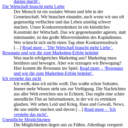
daraus macht’
.
Die Wirtschaft braucht mehr Liebe
Der Mensch ist ein soziales Wesen und lebt in der
Gemeinschaft. Wir brauchen einander, auch wenn wir uns oft
gegenseitig verfluchen und das Leben unnötig schwer
machen. Unser Konkurrenzdenken ist ein künstliches
Konstrukt der Wirtschaft. Das wir gegeneinander agieren, statt
miteinander, ist das große Missverständnis des Kapitalismus.
Wer wünscht sich nicht einen Tag ohne Konkurrenzdruck
[…]
Read more
– ‘Die Wirtschaft braucht mehr Liebe’
.
Resonanz und wie die zum Marketing-Erfolg beiträgt
Was macht erfolgreiches Marketing aus? Marketing muss
berühren und bewegen. Aber wie erzeugen wir Bewegung?
Hier kommt die Resonanz ins Spiel.
Read more
– ‘Resonanz
und wie die zum Marketing-Erfolg beiträgt’
.
Ich verstehe das nicht
Ich weiß, dass ich nichts weiß. Das wußte schon Sokrates.
Immer mehr Wissen steht uns zur Verfügung. Die Nachrichten
aus aller Welt erreichen uns in Echtzeit. Das ergibt eine schier
unendliche Flut an Informationen, in der wir zu ertrinken
glauben. Wir sehen Leid und Krieg, Hass und Gewalt, News,
die uns mürbe machen und davon […]
Read more
– ‘Ich
verstehe das nicht’
.
Unendliche Möglichkeiten
Die Möglichkeiten liegen uns zu Füßen. Allerdings versperrt