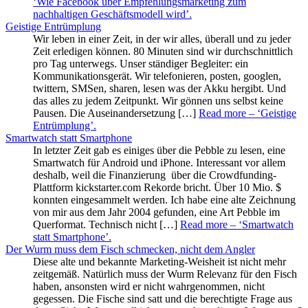
‘Wie Facebook über Empfehlungsmarketing zum
nachhaltigen Geschäftsmodell wird’
.
Geistige Entrümplung
Wir leben in einer Zeit, in der wir alles, überall und zu jeder
Zeit erledigen können. 80 Minuten sind wir durchschnittlich
pro Tag unterwegs. Unser ständiger Begleiter: ein
Kommunikationsgerät. Wir telefonieren, posten, googlen,
twittern, SMSen, sharen, lesen was der Akku hergibt. Und
das alles zu jedem Zeitpunkt. Wir gönnen uns selbst keine
Pausen. Die Auseinandersetzung […]
Read more
– ‘Geistige
Entrümplung’
.
Smartwatch statt Smartphone
In letzter Zeit gab es einiges über die Pebble zu lesen, eine
Smartwatch für Android und iPhone. Interessant vor allem
deshalb, weil die Finanzierung über die Crowdfunding-
Plattform kickstarter.com Rekorde bricht. Über 10 Mio. $
konnten eingesammelt werden. Ich habe eine alte Zeichnung
von mir aus dem Jahr 2004 gefunden, eine Art Pebble im
Querformat. Technisch nicht […]
Read more
– ‘Smartwatch
statt Smartphone’
.
Der Wurm muss dem Fisch schmecken, nicht dem Angler
Diese alte und bekannte Marketing-Weisheit ist nicht mehr
zeitgemäß. Natürlich muss der Wurm Relevanz für den Fisch
haben, ansonsten wird er nicht wahrgenommen, nicht
gegessen. Die Fische sind satt und die berechtigte Frage aus