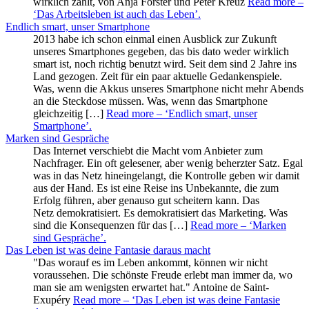
wirklich zählt, von Anja Förster und Peter Kreuz
Read more
–
‘Das Arbeitsleben ist auch das Leben’
.
Endlich smart, unser Smartphone
2013 habe ich schon einmal einen Ausblick zur Zukunft
unseres Smartphones gegeben, das bis dato weder wirklich
smart ist, noch richtig benutzt wird. Seit dem sind 2 Jahre ins
Land gezogen. Zeit für ein paar aktuelle Gedankenspiele.
Was, wenn die Akkus unseres Smartphone nicht mehr Abends
an die Steckdose müssen. Was, wenn das Smartphone
gleichzeitig […]
Read more
– ‘Endlich smart, unser
Smartphone’
.
Marken sind Gespräche
Das Internet verschiebt die Macht vom Anbieter zum
Nachfrager. Ein oft gelesener, aber wenig beherzter Satz. Egal
was in das Netz hineingelangt, die Kontrolle geben wir damit
aus der Hand. Es ist eine Reise ins Unbekannte, die zum
Erfolg führen, aber genauso gut scheitern kann. Das
Netz demokratisiert. Es demokratisiert das Marketing. Was
sind die Konsequenzen für das […]
Read more
– ‘Marken
sind Gespräche’
.
Das Leben ist was deine Fantasie daraus macht
"Das worauf es im Leben ankommt, können wir nicht
voraussehen. Die schönste Freude erlebt man immer da, wo
man sie am wenigsten erwartet hat." Antoine de Saint-
Exupéry
Read more
– ‘Das Leben ist was deine Fantasie