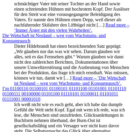
schmächtiger Vater mit seiner Tochter an der Hand sowie
einen schreienden Hühnen mit hochrotem Kopf. Der Auslöser
für den Streit war eine vorausgegangene Beleidigung des
Vaters. Er nannte den Hühnen einen Depp, weil dieser als
nachfahrender Skifahrer den Liftbügel nicht […]
Read more
–
‘Immer Ärger mit den vielen Wahrheiten’
.
Die Wirtschaft ist Neuland – weg vom Wachstums- und
Konsumrausch
Dieter Hildebrandt hat einen bezeichnenden Satz geprägt:
„Wir glauben nur das was wir sehen. Darum glauben wir
alles, seit es das Fernsehen gibt.“ Warum glauben wir dann
nicht den zahlreichen Berichten, Dokumentationen über
unsere Umweltzerstörung und die Ausbeutung von Menschen
bei der Produktion, das frage ich mich ernsthaft. Was müssen,
können wir tun, damit wir […]
Read more
– ‘Die Wirtschaft
ist Neuland – weg vom Wachstums- und Konsumrausch’
.
I’m 01100110 01100101 01100101 01101100 01101001 01101110
01100111 00100000 01101100 01110101 01100011 01101011
01111001 00001010
Ich weiß nicht wie es euch geht, aber ich habe das dumpfe
Gefühl die Welt steht Kopf. Egal mit wem ich rede, was ich
lese, die Menschen sind unzufrieden. Glücksanleitungen in
Buchform nehmen überhand, der Burn-Out ist
gesellschaftsfähig und ein Versager wer nicht kurz davor
steht. Die Selbstversuche das Glück über alternative