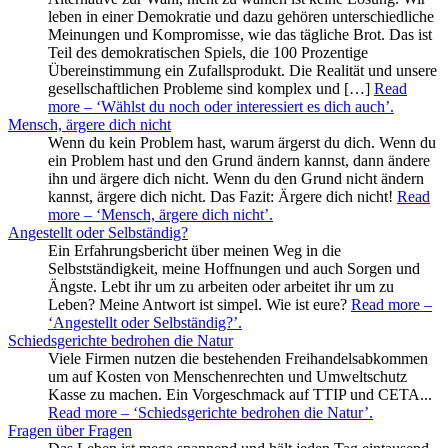
leben in einer Demokratie und dazu gehören unterschiedliche
Meinungen und Kompromisse, wie das tägliche Brot. Das ist
Teil des demokratischen Spiels, die 100 Prozentige
Übereinstimmung ein Zufallsprodukt. Die Realität und unsere
gesellschaftlichen Probleme sind komplex und […]
Read
more
– ‘Wählst du noch oder interessiert es dich auch’
.
Mensch, ärgere dich nicht
Wenn du kein Problem hast, warum ärgerst du dich. Wenn du
ein Problem hast und den Grund ändern kannst, dann ändere
ihn und ärgere dich nicht. Wenn du den Grund nicht ändern
kannst, ärgere dich nicht. Das Fazit: Ärgere dich nicht!
Read
more
– ‘Mensch, ärgere dich nicht’
.
Angestellt oder Selbständig?
Ein Erfahrungsbericht über meinen Weg in die
Selbstständigkeit, meine Hoffnungen und auch Sorgen und
Ängste. Lebt ihr um zu arbeiten oder arbeitet ihr um zu
Leben? Meine Antwort ist simpel. Wie ist eure?
Read more
–
‘Angestellt oder Selbständig?’
.
Schiedsgerichte bedrohen die Natur
Viele Firmen nutzen die bestehenden Freihandelsabkommen
um auf Kosten von Menschenrechten und Umweltschutz
Kasse zu machen. Ein Vorgeschmack auf TTIP und CETA...
Read more
– ‘Schiedsgerichte bedrohen die Natur’
.
Fragen über Fragen