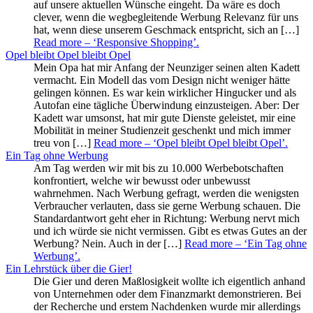
auf unsere aktuellen Wünsche eingeht. Da wäre es doch
clever, wenn die wegbegleitende Werbung Relevanz für uns
hat, wenn diese unserem Geschmack entspricht, sich an […]
Read more
– ‘Responsive Shopping’
.
Opel bleibt Opel bleibt Opel
Mein Opa hat mir Anfang der Neunziger seinen alten Kadett
vermacht. Ein Modell das vom Design nicht weniger hätte
gelingen können. Es war kein wirklicher Hingucker und als
Autofan eine tägliche Überwindung einzusteigen. Aber: Der
Kadett war umsonst, hat mir gute Dienste geleistet, mir eine
Mobilität in meiner Studienzeit geschenkt und mich immer
treu von […]
Read more
– ‘Opel bleibt Opel bleibt Opel’
.
Ein Tag ohne Werbung
Am Tag werden wir mit bis zu 10.000 Werbebotschaften
konfrontiert, welche wir bewusst oder unbewusst
wahrnehmen. Nach Werbung gefragt, werden die wenigsten
Verbraucher verlauten, dass sie gerne Werbung schauen. Die
Standardantwort geht eher in Richtung: Werbung nervt mich
und ich würde sie nicht vermissen. Gibt es etwas Gutes an der
Werbung? Nein. Auch in der […]
Read more
– ‘Ein Tag ohne
Werbung’
.
Ein Lehrstück über die Gier!
Die Gier und deren Maßlosigkeit wollte ich eigentlich anhand
von Unternehmen oder dem Finanzmarkt demonstrieren. Bei
der Recherche und erstem Nachdenken wurde mir allerdings