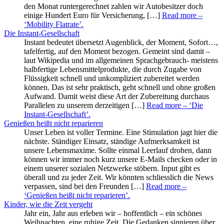
den Monat runtergerechnet zahlen wir Autobesitzer doch
einige Hundert Euro für Versicherung, […]
Read more
–
‘Mobility Flatrate’
.
Die Instant-Gesellschaft
Instant bedeutet übersetzt Augenblick, der Moment, Sofort…,
tafelfertig, auf den Moment bezogen. Gemeint sind damit –
laut Wikipedia und im allgemeinen Sprachgebrauch- meistens
halbfertige Lebensmittelprodukte, die durch Zugabe von
Flüssigkeit schnell und unkompliziert zubereitet werden
können. Das ist sehr praktisch, geht schnell und ohne großen
Aufwand. Damit weist diese Art der Zubereitung durchaus
Parallelen zu unserem derzeitigen […]
Read more
– ‘Die
Instant-Gesellschaft’
.
Genießen heißt nicht reparieren
Unser Leben ist voller Termine. Eine Stimulation jagt hier die
nächste. Ständiger Einsatz, ständige Aufmerksamkeit ist
unsere Lebensmaxime. Sollte einmal Leerlauf drohen, dann
können wir immer noch kurz unsere E-Mails checken oder in
einem unserer sozialen Netzwerke stöbern. Input gibt es
überall und zu jeder Zeit. Wir könnten schliesslich die News
verpassen, sind bei den Freunden […]
Read more
–
‘Genießen heißt nicht reparieren’
.
Kinder, wie die Zeit vergeht
Jahr ein, Jahr aus erleben wir – hoffentlich – ein schönes
Weihnachten, eine ruhige Zeit. Die Gedanken sinnieren über