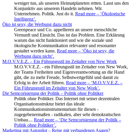
weniger tun, als unseren Heimatplaneten retten. Lasst uns den
Konjunktiv aus unserem Handeln nehmen. Wir.
Unternehmen. Politik. Just do it.
Read more
– ‘Ökologische
Intelligenz’
.
Öko ist sexy, die Werbung dazu nicht
Greenpeace und Co. appellieren an unsere menschliche
Vernunft und Einsicht. Das ist das Problem. Eine Erklärung
warum das nicht funktioniert und wie die soziale und
ökologische Kommunikation relevanter und resonanter
gestaltet werden kann.
Read more
– ‘Öko ist sexy, die
Werbung dazu nicht’
.
M.O.V.V.E.Z. – Ein Führungsstil im Zeitalter von New Work
M.O.V.V.E.Z. - ein Führungsstil im Zeitalter von New Work,
der Teams Freiheiten und Eigenverantwortung an die Hand
gibt, die zu mehr Freude, Selbstwertgefühl und damit zu
Erfolg in der Arbeit führen.
Read more
– ‘M.O.V.V.E.Z. –
Ein Führungsstil im Zeitalter von New Work’
.
Die Semcorisierung der Politik – Politik ohne Politiker
Politik ohne Politiker. Das Internet mit seiner dezentralen
Organisationsstruktur bietet das ideale
Kommunikationsinstrumentarium für diesen -
zugegebenermaßen - radikalen, aber sehr demokratischen
Umbau....
Read more
– ‘Die Semcorisierung der Politik –
Politik ohne Politiker’
.
Marketing mit Autopilot – Reise mit verbundenen Augen?