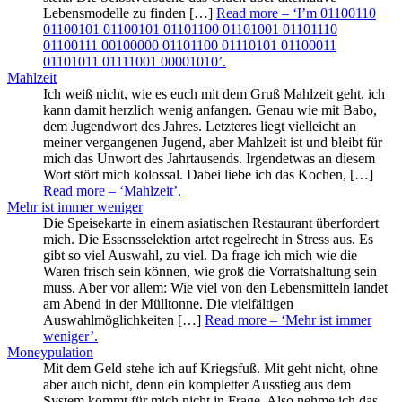
Lebensmodelle zu finden […]
Read more
– ‘I’m 01100110
01100101 01100101 01101100 01101001 01101110
01100111 00100000 01101100 01110101 01100011
01101011 01111001 00001010’
.
Mahlzeit
Ich weiß nicht, wie es euch mit dem Gruß Mahlzeit geht, ich
kann damit herzlich wenig anfangen. Genau wie mit Babo,
dem Jugendwort des Jahres. Letzteres liegt vielleicht an
meiner vergangenen Jugend, aber Mahlzeit ist und bleibt für
mich das Unwort des Jahrtausends. Irgendetwas an diesem
Wort stört mich kolossal. Dabei liebe ich das Kochen, […]
Read more
– ‘Mahlzeit’
.
Mehr ist immer weniger
Die Speisekarte in einem asiatischen Restaurant überfordert
mich. Die Essensselektion artet regelrecht in Stress aus. Es
gibt so viel Auswahl, zu viel. Da frage ich mich wie die
Waren frisch sein können, wie groß die Vorratshaltung sein
muss. Aber vor allem: Wie viel von den Lebensmitteln landet
am Abend in der Mülltonne. Die vielfältigen
Auswahlmöglichkeiten […]
Read more
– ‘Mehr ist immer
weniger’
.
Moneypulation
Mit dem Geld stehe ich auf Kriegsfuß. Mit geht nicht, ohne
aber auch nicht, denn ein kompletter Ausstieg aus dem
System kommt für mich nicht in Frage. Also nehme ich das