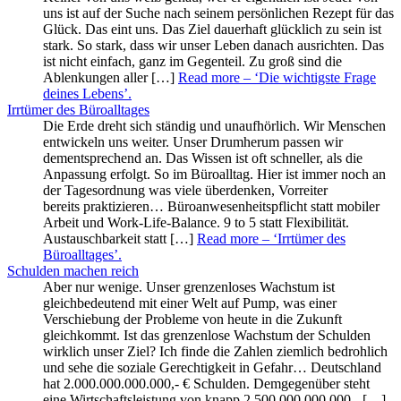
uns ist auf der Suche nach seinem persönlichen Rezept für das
Glück. Das eint uns. Das Ziel dauerhaft glücklich zu sein ist
stark. So stark, dass wir unser Leben danach ausrichten. Das
ist nicht einfach, ganz im Gegenteil. Zu groß sind die
Ablenkungen aller […]
Read more
– ‘Die wichtigste Frage
deines Lebens’
.
Irrtümer des Büroalltages
Die Erde dreht sich ständig und unaufhörlich. Wir Menschen
entwickeln uns weiter. Unser Drumherum passen wir
dementsprechend an. Das Wissen ist oft schneller, als die
Anpassung erfolgt. So im Büroalltag. Hier ist immer noch an
der Tagesordnung was viele überdenken, Vorreiter
bereits praktizieren… Büroanwesenheitspflicht statt mobiler
Arbeit und Work-Life-Balance. 9 to 5 statt Flexibilität.
Austauschbarkeit statt […]
Read more
– ‘Irrtümer des
Büroalltages’
.
Schulden machen reich
Aber nur wenige. Unser grenzenloses Wachstum ist
gleichbedeutend mit einer Welt auf Pump, was einer
Verschiebung der Probleme von heute in die Zukunft
gleichkommt. Ist das grenzenlose Wachstum der Schulden
wirklich unser Ziel? Ich finde die Zahlen ziemlich bedrohlich
und sehe die soziale Gerechtigkeit in Gefahr… Deutschland
hat 2.000.000.000.000,- € Schulden. Demgegenüber steht
eine Wirtschaftsleistung von knapp 2.500.000.000.000,- […]