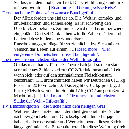
Schluss mit dem täglichen Trott. Das Gefühl Dinge ändern zu
müssen, wurde […]
Read more
– ‘Die ungewisse Reise’
.
Der eingebaute Dolmetscher – unser Bauchgefühl
Der Alltag fordert uns einiges ab. Die Welt ist komplex und
unübersichtlich und schnelllebig. Es ist schwierig den
Überblick zu behalten. Zumindest wird uns das immer wieder
eingebläut. Gott sei Dank haben wir die Zahlen, Daten und
Fakten. Diese bilden eine wunderbare
Entscheidungsgrundlage für so ziemlich alles. Sie sind der
Versuch das Leben auf einem […]
Read more
– ‘Der
eingebaute Dolmetscher – unser Bauchgefühl’
.
Die umweltfreundlichsten Städte der Welt – Infografik
Ob das machbar ist für uns? Theoretisch ja. Dazu ein stark
vereinfachtes Zahlenspiel zur CO2-Reduktionsmöglichkeit,
wenn sich jeder auf den sonntäglichen Fleischkonsum
beschränkt: 1. Durchschnittlich haben wir Deutschen 61,1 kg
Fleisch in 2010 verzehrt. 2. Das ergibt 0,167 kg pro Tag. 3.
Pro kg Fleisch werden im Schnitt 12 kg CO2 ausgestoßen. 4.
Macht pro […]
Read more
– ‘Die umweltfreundlichsten
Städte der Welt – Infografik’
.
TV Einschaltquoten – die Suche nach dem heiligen Gral
Während die Christen noch dem heiligen Gral – der Suche
nach ewigem Leben und Glückseligkeit – hinterherjagen,
haben die Fernsehsender und Werbetreibende diesen Kelch
längst gefunden: die Einschaltquote. Um diese Währung dreht