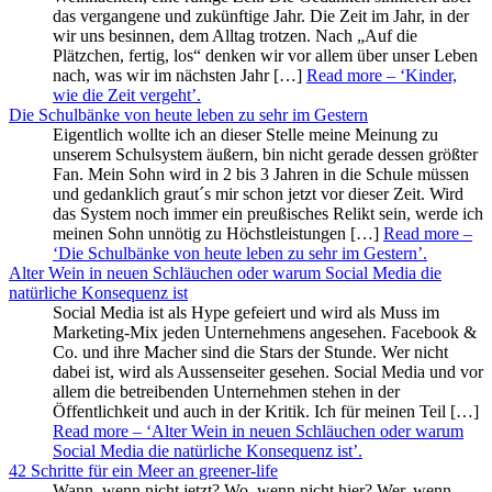
das vergangene und zukünftige Jahr. Die Zeit im Jahr, in der
wir uns besinnen, dem Alltag trotzen. Nach „Auf die
Plätzchen, fertig, los“ denken wir vor allem über unser Leben
nach, was wir im nächsten Jahr […]
Read more
– ‘Kinder,
wie die Zeit vergeht’
.
Die Schulbänke von heute leben zu sehr im Gestern
Eigentlich wollte ich an dieser Stelle meine Meinung zu
unserem Schulsystem äußern, bin nicht gerade dessen größter
Fan. Mein Sohn wird in 2 bis 3 Jahren in die Schule müssen
und gedanklich graut´s mir schon jetzt vor dieser Zeit. Wird
das System noch immer ein preußisches Relikt sein, werde ich
meinen Sohn unnötig zu Höchstleistungen […]
Read more
–
‘Die Schulbänke von heute leben zu sehr im Gestern’
.
Alter Wein in neuen Schläuchen oder warum Social Media die
natürliche Konsequenz ist
Social Media ist als Hype gefeiert und wird als Muss im
Marketing-Mix jeden Unternehmens angesehen. Facebook &
Co. und ihre Macher sind die Stars der Stunde. Wer nicht
dabei ist, wird als Aussenseiter gesehen. Social Media und vor
allem die betreibenden Unternehmen stehen in der
Öffentlichkeit und auch in der Kritik. Ich für meinen Teil […]
Read more
– ‘Alter Wein in neuen Schläuchen oder warum
Social Media die natürliche Konsequenz ist’
.
42 Schritte für ein Meer an greener-life
Wann, wenn nicht jetzt? Wo, wenn nicht hier? Wer, wenn