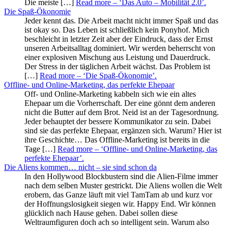
Die meiste […]
Read more
– ‘Das Auto – Mobilität 2.0’
.
Die Spaß-Ökonomie
Jeder kennt das. Die Arbeit macht nicht immer Spaß und das
ist okay so. Das Leben ist schließlich kein Ponyhof. Mich
beschleicht in letzter Zeit aber der Eindruck, dass der Ernst
unseren Arbeitsalltag dominiert. Wir werden beherrscht von
einer explosiven Mischung aus Leistung und Dauerdruck.
Der Stress in der täglichen Arbeit wächst. Das Problem ist
[…]
Read more
– ‘Die Spaß-Ökonomie’
.
Offline- und Online-Marketing, das perfekte Ehepaar
Off- und Online-Marketing kabbeln sich wie ein altes
Ehepaar um die Vorherrschaft. Der eine gönnt dem anderen
nicht die Butter auf dem Brot. Neid ist an der Tagesordnung.
Jeder behauptet der bessere Kommunikator zu sein. Dabei
sind sie das perfekte Ehepaar, ergänzen sich. Warum? Hier ist
ihre Geschichte… Das Offline-Marketing ist bereits in die
Tage […]
Read more
– ‘Offline- und Online-Marketing, das
perfekte Ehepaar’
.
Die Aliens kommen… nicht – sie sind schon da
In den Hollywood Blockbustern sind die Alien-Filme immer
nach dem selben Muster gestrickt. Die Aliens wollen die Welt
erobern, das Ganze läuft mit viel TamTam ab und kurz vor
der Hoffnungslosigkeit siegen wir. Happy End. Wir können
glücklich nach Hause gehen. Dabei sollen diese
Weltraumfiguren doch ach so intelligent sein. Warum also