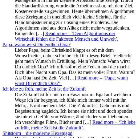
Management in immer kleinere Arbeitsschritte zerlegt. Durch
die Standardisierung wurde die Arbeit messbar, mit dem Ziel,
Kostenvorteile zu gewinnen. Heute übernehmen Algorithmen
diese Zerlegung in unendlich viele kleine Schritte, für die
Handlungssteuerung zur Lösung eines Problems. Die
Algorithmen sind aus dem Alltag nicht mehr wegzudenken.
Einige der […]
Read more
– ‘Dem Algorithmus der
Wirtschaft fehlen die Faktoren Mensch und Umwelt’
.
Papa, wann wirst Du endlich Opa?
Lieber Papa, beim Christkind klappt es oft mit dem
Wunschzettel, daher schreibe ich Dir diesen Brief. Vielleicht
geht mein Wunsch in Erfüllung. Mein Wunsch: Wann wirst
Du endlich Opa? Ich rufe sofort eine Fee an und die macht
Dich über Nacht zum Opa. Das ist mein voller Ernst. Warum?
Als Opa hast Du Zeit. Viel […]
Read more
– ‘Papa, wann
wirst Du endlich Opa?’
.
Ich lebe zu früh, meine Zeit ist die Zukunft
Die Zukunft ist für mich ein Faszinosum. Egal auf welchem
Wege ich ihr begegne, ich fühle mich immer wohl mit ihr.
Mehr, als mit meinem Jetzt. Die Zukunft ist Geheimnis und
Begeisterung zugleich. Ich kenne sie nicht und doch spendet
sie mir ein Gefühl von Wärme, ähnlich der von Liebenden.
Ich verschlinge Filme, Bücher und […]
Read more
– ‘Ich lebe
zu früh, meine Zeit ist die Zukunft’
.
Shitstorm – die moderne Hexenjagd