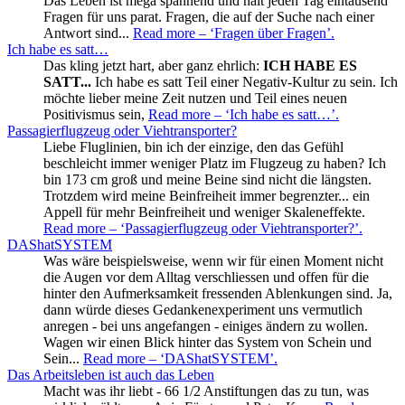
Das Leben ist mega spannend und hält jeden Tag eintausend
Fragen für uns parat. Fragen, die auf der Suche nach einer
Antwort sind...
Read more
– ‘Fragen über Fragen’
.
Ich habe es satt…
Das kling jetzt hart, aber ganz ehrlich:
ICH HABE ES
SATT...
Ich habe es satt Teil einer Negativ-Kultur zu sein. Ich
möchte lieber meine Zeit nutzen und Teil eines neuen
Positivismus sein,
Read more
– ‘Ich habe es satt…’
.
Passagierflugzeug oder Viehtransporter?
Liebe Fluglinien, bin ich der einzige, den das Gefühl
beschleicht immer weniger Platz im Flugzeug zu haben? Ich
bin 173 cm groß und meine Beine sind nicht die längsten.
Trotzdem wird meine Beinfreiheit immer begrenzter... ein
Appell für mehr Beinfreiheit und weniger Skaleneffekte.
Read more
– ‘Passagierflugzeug oder Viehtransporter?’
.
DAShatSYSTEM
Was wäre beispielsweise, wenn wir für einen Moment nicht
die Augen vor dem Alltag verschliessen und offen für die
hinter den Aufmerksamkeit fressenden Ablenkungen sind. Ja,
dann würde dieses Gedankenexperiment uns vermutlich
anregen - bei uns angefangen - einiges ändern zu wollen.
Wagen wir einen Blick hinter das System von Schein und
Sein...
Read more
– ‘DAShatSYSTEM’
.
Das Arbeitsleben ist auch das Leben
Macht was ihr liebt - 66 1/2 Anstiftungen das zu tun, was