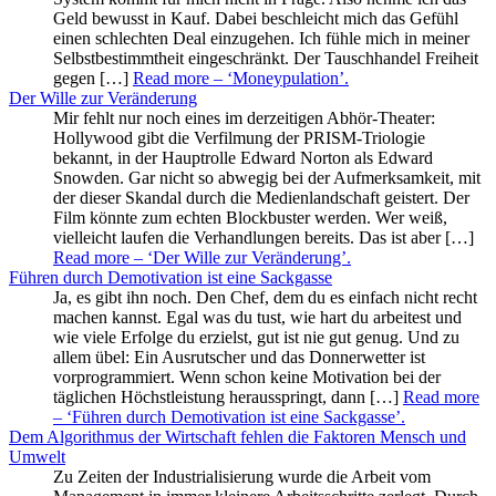
Geld bewusst in Kauf. Dabei beschleicht mich das Gefühl
einen schlechten Deal einzugehen. Ich fühle mich in meiner
Selbstbestimmtheit eingeschränkt. Der Tauschhandel Freiheit
gegen […]
Read more
– ‘Moneypulation’
.
Der Wille zur Veränderung
Mir fehlt nur noch eines im derzeitigen Abhör-Theater:
Hollywood gibt die Verfilmung der PRISM-Triologie
bekannt, in der Hauptrolle Edward Norton als Edward
Snowden. Gar nicht so abwegig bei der Aufmerksamkeit, mit
der dieser Skandal durch die Medienlandschaft geistert. Der
Film könnte zum echten Blockbuster werden. Wer weiß,
vielleicht laufen die Verhandlungen bereits. Das ist aber […]
Read more
– ‘Der Wille zur Veränderung’
.
Führen durch Demotivation ist eine Sackgasse
Ja, es gibt ihn noch. Den Chef, dem du es einfach nicht recht
machen kannst. Egal was du tust, wie hart du arbeitest und
wie viele Erfolge du erzielst, gut ist nie gut genug. Und zu
allem übel: Ein Ausrutscher und das Donnerwetter ist
vorprogrammiert. Wenn schon keine Motivation bei der
täglichen Höchstleistung herausspringt, dann […]
Read more
– ‘Führen durch Demotivation ist eine Sackgasse’
.
Dem Algorithmus der Wirtschaft fehlen die Faktoren Mensch und
Umwelt
Zu Zeiten der Industrialisierung wurde die Arbeit vom