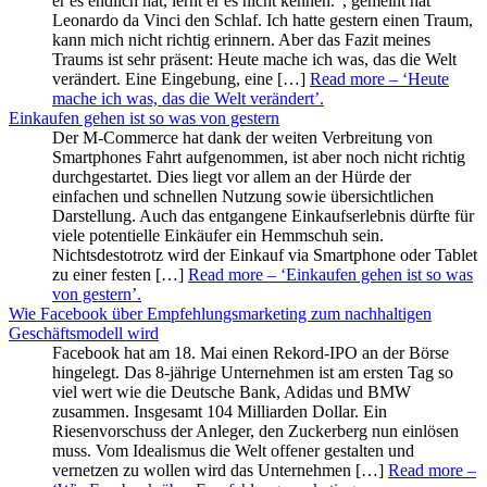
er es endlich hat, lernt er es nicht kennen.“, gemeint hat
Leonardo da Vinci den Schlaf. Ich hatte gestern einen Traum,
kann mich nicht richtig erinnern. Aber das Fazit meines
Traums ist sehr präsent: Heute mache ich was, das die Welt
verändert. Eine Eingebung, eine […]
Read more
– ‘Heute
mache ich was, das die Welt verändert’
.
Einkaufen gehen ist so was von gestern
Der M-Commerce hat dank der weiten Verbreitung von
Smartphones Fahrt aufgenommen, ist aber noch nicht richtig
durchgestartet. Dies liegt vor allem an der Hürde der
einfachen und schnellen Nutzung sowie übersichtlichen
Darstellung. Auch das entgangene Einkaufserlebnis dürfte für
viele potentielle Einkäufer ein Hemmschuh sein.
Nichtsdestotrotz wird der Einkauf via Smartphone oder Tablet
zu einer festen […]
Read more
– ‘Einkaufen gehen ist so was
von gestern’
.
Wie Facebook über Empfehlungsmarketing zum nachhaltigen
Geschäftsmodell wird
Facebook hat am 18. Mai einen Rekord-IPO an der Börse
hingelegt. Das 8-jährige Unternehmen ist am ersten Tag so
viel wert wie die Deutsche Bank, Adidas und BMW
zusammen. Insgesamt 104 Milliarden Dollar. Ein
Riesenvorschuss der Anleger, den Zuckerberg nun einlösen
muss. Vom Idealismus die Welt offener gestalten und
vernetzen zu wollen wird das Unternehmen […]
Read more
–