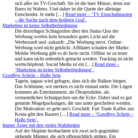
sich alles im TV-Geschäft. Sie ist die bare Münze, denn nur
Bares ist Wahres. Und daher ist die Quote der alleinige
Entscheider. Je mehr […]
Read more
– ‘TV Einschaltquoten
– die Suche nach dem heiligen Gral’
.
Marketing ist keine Selbstbefriedigung
Die derzeitigen Schlagzeilen über den Status Quo der
Werbung werfen kein besonders gutes Licht auf die
Werbezunft und -zukunft: „Die Werbung nervt. Online-
Werbung wird nicht geklickt. Affiliates schaden der Marke.
Mobile Werbung gibt es de facto nicht. Offline ist zu teuer
und kann nicht ordentlich getrackt werden. Tracking ist nicht
wertschöpfend. Social Media ist ein […]
Read more
–
‘Marketing ist keine Selbstbefriedigung’
.
Goodbye Schein – Hallo Sein
Tagein, tagaus wird gelogen, dass sich die Balken biegen.
Das Schlimme, wir merken es nicht einmal mehr. Die Lügen
kommen als Entertainment, als Ökoprodukte, als
vermeintliches Schnäppchen um die Ecke. Dabei sind es gut
getarnte Mogelpackungen, die uns unter geschoben werden.
Die Motivation: es geht um’s Geschäft. Fair Trade Kaffee aus
Kenia gibt den Bauern […]
Read more
– ‘Goodbye Schein –
Hallo Sein’
.
Immer Ärger mit den vielen Wahrheiten
Auf der Skipiste beobachtete ich zwei sich gegenüber
stehende Männer, die sich offensichtlich stritten. Ein