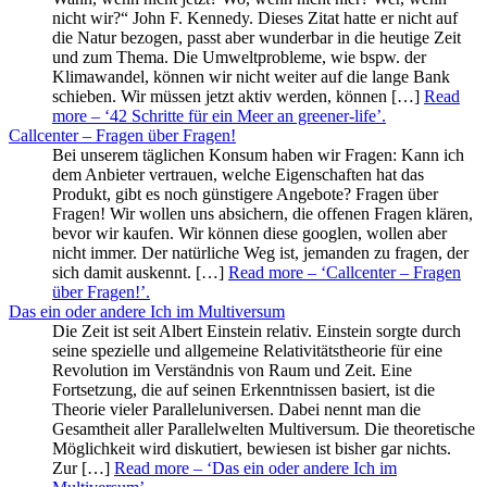
nicht wir?“ John F. Kennedy. Dieses Zitat hatte er nicht auf
die Natur bezogen, passt aber wunderbar in die heutige Zeit
und zum Thema. Die Umweltprobleme, wie bspw. der
Klimawandel, können wir nicht weiter auf die lange Bank
schieben. Wir müssen jetzt aktiv werden, können […]
Read
more
– ‘42 Schritte für ein Meer an greener-life’
.
Callcenter – Fragen über Fragen!
Bei unserem täglichen Konsum haben wir Fragen: Kann ich
dem Anbieter vertrauen, welche Eigenschaften hat das
Produkt, gibt es noch günstigere Angebote? Fragen über
Fragen! Wir wollen uns absichern, die offenen Fragen klären,
bevor wir kaufen. Wir können diese googlen, wollen aber
nicht immer. Der natürliche Weg ist, jemanden zu fragen, der
sich damit auskennt. […]
Read more
– ‘Callcenter – Fragen
über Fragen!’
.
Das ein oder andere Ich im Multiversum
Die Zeit ist seit Albert Einstein relativ. Einstein sorgte durch
seine spezielle und allgemeine Relativitätstheorie für eine
Revolution im Verständnis von Raum und Zeit. Eine
Fortsetzung, die auf seinen Erkenntnissen basiert, ist die
Theorie vieler Paralleluniversen. Dabei nennt man die
Gesamtheit aller Parallelwelten Multiversum. Die theoretische
Möglichkeit wird diskutiert, bewiesen ist bisher gar nichts.
Zur […]
Read more
– ‘Das ein oder andere Ich im