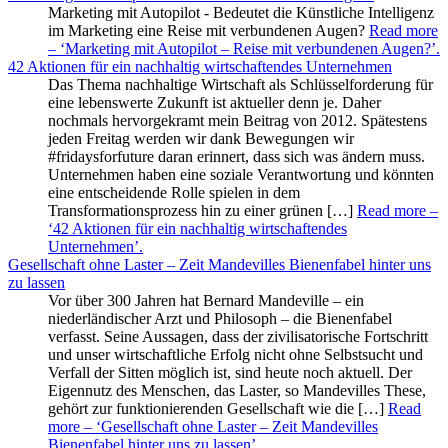
Marketing mit Autopilot - Bedeutet die Künstliche Intelligenz
im Marketing eine Reise mit verbundenen Augen?
Read more
– ‘Marketing mit Autopilot – Reise mit verbundenen Augen?’
.
42 Aktionen für ein nachhaltig wirtschaftendes Unternehmen
Das Thema nachhaltige Wirtschaft als Schlüsselforderung für
eine lebenswerte Zukunft ist aktueller denn je. Daher
nochmals hervorgekramt mein Beitrag von 2012. Spätestens
jeden Freitag werden wir dank Bewegungen wir
#fridaysforfuture daran erinnert, dass sich was ändern muss.
Unternehmen haben eine soziale Verantwortung und könnten
eine entscheidende Rolle spielen in dem
Transformationsprozess hin zu einer grünen […]
Read more
–
‘42 Aktionen für ein nachhaltig wirtschaftendes
Unternehmen’
.
Gesellschaft ohne Laster – Zeit Mandevilles Bienenfabel hinter uns
zu lassen
Vor über 300 Jahren hat Bernard Mandeville – ein
niederländischer Arzt und Philosoph – die Bienenfabel
verfasst. Seine Aussagen, dass der zivilisatorische Fortschritt
und unser wirtschaftliche Erfolg nicht ohne Selbstsucht und
Verfall der Sitten möglich ist, sind heute noch aktuell. Der
Eigennutz des Menschen, das Laster, so Mandevilles These,
gehört zur funktionierenden Gesellschaft wie die […]
Read
more
– ‘Gesellschaft ohne Laster – Zeit Mandevilles
Bienenfabel hinter uns zu lassen’
.