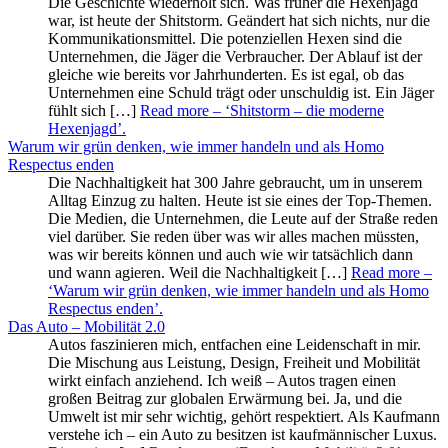
Die Geschichte wiederholt sich. Was früher die Hexenjagd
war, ist heute der Shitstorm. Geändert hat sich nichts, nur die
Kommunikationsmittel. Die potenziellen Hexen sind die
Unternehmen, die Jäger die Verbraucher. Der Ablauf ist der
gleiche wie bereits vor Jahrhunderten. Es ist egal, ob das
Unternehmen eine Schuld trägt oder unschuldig ist. Ein Jäger
fühlt sich […]
Read more
– ‘Shitstorm – die moderne
Hexenjagd’
.
Warum wir grün denken, wie immer handeln und als Homo
Respectus enden
Die Nachhaltigkeit hat 300 Jahre gebraucht, um in unserem
Alltag Einzug zu halten. Heute ist sie eines der Top-Themen.
Die Medien, die Unternehmen, die Leute auf der Straße reden
viel darüber. Sie reden über was wir alles machen müssten,
was wir bereits können und auch wie wir tatsächlich dann
und wann agieren. Weil die Nachhaltigkeit […]
Read more
–
‘Warum wir grün denken, wie immer handeln und als Homo
Respectus enden’
.
Das Auto – Mobilität 2.0
Autos faszinieren mich, entfachen eine Leidenschaft in mir.
Die Mischung aus Leistung, Design, Freiheit und Mobilität
wirkt einfach anziehend. Ich weiß – Autos tragen einen
großen Beitrag zur globalen Erwärmung bei. Ja, und die
Umwelt ist mir sehr wichtig, gehört respektiert. Als Kaufmann
verstehe ich – ein Auto zu besitzen ist kaufmännischer Luxus.