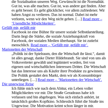
die Sozialisation unseren Weg. Gewünscht ist die Normalität.
Gut ist, was alle machen. Gut ist, was andere gut finden. Aber
es geht besser. Es geht glücklicher, vor allem zufriedener. Wir
haben Angst zu verlieren. Das ist normal. Dabei ist mehr
verloren, wenn wir den Weg nicht gehen. […]
Read more
–
‘Unendliche Möglichkeiten’
.
Gefällt mir, gefällt mir
Facebook ist eine Bühne für unsere soziale Selbstdarstellung.
Darin liegt die Stärke, die soziale Anziehungskraft von
Facebook, der sozialen Medien überhaupt. Sie ist zutiefst
menschlich.
Read more
– ‘Gefällt mir, gefällt mir’
.
Marionetten der Wirtschaft
„Politik ist der Spielraum, den die Wirtschaft ihr lässt.“, damit
ist alles gesagt, danke Dieter Hildebrandt. Sie sind von uns als
Volksvertreter gewählt und legitimiert worden, frei von
eigenen und wirtschaftlichen Interessen Dritter. Die Wirtschaft
hat das Interesse uns als Käufer ihrer Produkte zu gewinnen.
Die Politik gestaltet den Markt, dem wir als Konsumbürger
unterliegen. […]
Read more
– ‘Marionetten der Wirtschaft’
.
Die ungewisse Reise
Ich fühle mich wie nach dem Abitur, ein Leben voller
Möglichkeiten vor mir. Die Straße Geradeaus habe ich
verlassen und bin abgebogen. Was sich einfach anhört, ist
tatsächlich großes Kopfkino. Schliesslich führt die Straße ins
Ungewisse. Die Motivation keimt schon länger in mir.