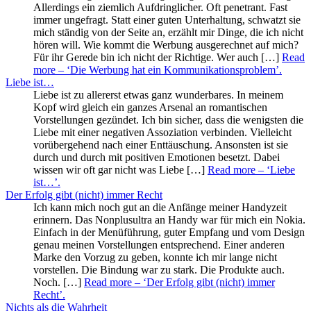
Allerdings ein ziemlich Aufdringlicher. Oft penetrant. Fast
immer ungefragt. Statt einer guten Unterhaltung, schwatzt sie
mich ständig von der Seite an, erzählt mir Dinge, die ich nicht
hören will. Wie kommt die Werbung ausgerechnet auf mich?
Für ihr Gerede bin ich nicht der Richtige. Wer auch […]
Read
more
– ‘Die Werbung hat ein Kommunikationsproblem’
.
Liebe ist…
Liebe ist zu allererst etwas ganz wunderbares. In meinem
Kopf wird gleich ein ganzes Arsenal an romantischen
Vorstellungen gezündet. Ich bin sicher, dass die wenigsten die
Liebe mit einer negativen Assoziation verbinden. Vielleicht
vorübergehend nach einer Enttäuschung. Ansonsten ist sie
durch und durch mit positiven Emotionen besetzt. Dabei
wissen wir oft gar nicht was Liebe […]
Read more
– ‘Liebe
ist…’
.
Der Erfolg gibt (nicht) immer Recht
Ich kann mich noch gut an die Anfänge meiner Handyzeit
erinnern. Das Nonplusultra an Handy war für mich ein Nokia.
Einfach in der Menüführung, guter Empfang und vom Design
genau meinen Vorstellungen entsprechend. Einer anderen
Marke den Vorzug zu geben, konnte ich mir lange nicht
vorstellen. Die Bindung war zu stark. Die Produkte auch.
Noch. […]
Read more
– ‘Der Erfolg gibt (nicht) immer
Recht’
.
Nichts als die Wahrheit