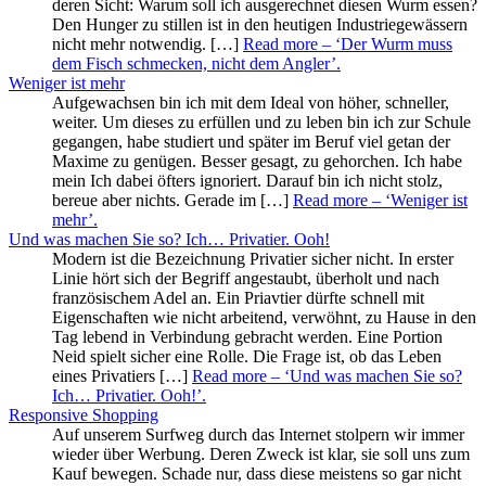
deren Sicht: Warum soll ich ausgerechnet diesen Wurm essen?
Den Hunger zu stillen ist in den heutigen Industriegewässern
nicht mehr notwendig. […]
Read more
– ‘Der Wurm muss
dem Fisch schmecken, nicht dem Angler’
.
Weniger ist mehr
Aufgewachsen bin ich mit dem Ideal von höher, schneller,
weiter. Um dieses zu erfüllen und zu leben bin ich zur Schule
gegangen, habe studiert und später im Beruf viel getan der
Maxime zu genügen. Besser gesagt, zu gehorchen. Ich habe
mein Ich dabei öfters ignoriert. Darauf bin ich nicht stolz,
bereue aber nichts. Gerade im […]
Read more
– ‘Weniger ist
mehr’
.
Und was machen Sie so? Ich… Privatier. Ooh!
Modern ist die Bezeichnung Privatier sicher nicht. In erster
Linie hört sich der Begriff angestaubt, überholt und nach
französischem Adel an. Ein Priavtier dürfte schnell mit
Eigenschaften wie nicht arbeitend, verwöhnt, zu Hause in den
Tag lebend in Verbindung gebracht werden. Eine Portion
Neid spielt sicher eine Rolle. Die Frage ist, ob das Leben
eines Privatiers […]
Read more
– ‘Und was machen Sie so?
Ich… Privatier. Ooh!’
.
Responsive Shopping
Auf unserem Surfweg durch das Internet stolpern wir immer
wieder über Werbung. Deren Zweck ist klar, sie soll uns zum
Kauf bewegen. Schade nur, dass diese meistens so gar nicht