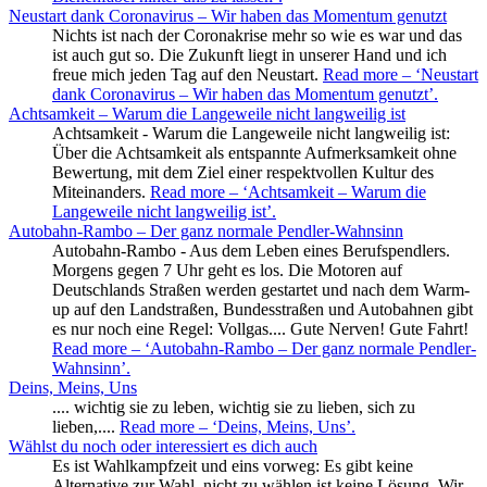
Neustart dank Coronavirus – Wir haben das Momentum genutzt
Nichts ist nach der Coronakrise mehr so wie es war und das
ist auch gut so. Die Zukunft liegt in unserer Hand und ich
freue mich jeden Tag auf den Neustart.
Read more
– ‘Neustart
dank Coronavirus – Wir haben das Momentum genutzt’
.
Achtsamkeit – Warum die Langeweile nicht langweilig ist
Achtsamkeit - Warum die Langeweile nicht langweilig ist:
Über die Achtsamkeit als entspannte Aufmerksamkeit ohne
Bewertung, mit dem Ziel einer respektvollen Kultur des
Miteinanders.
Read more
– ‘Achtsamkeit – Warum die
Langeweile nicht langweilig ist’
.
Autobahn-Rambo – Der ganz normale Pendler-Wahnsinn
Autobahn-Rambo - Aus dem Leben eines Berufspendlers.
Morgens gegen 7 Uhr geht es los. Die Motoren auf
Deutschlands Straßen werden gestartet und nach dem Warm-
up auf den Landstraßen, Bundesstraßen und Autobahnen gibt
es nur noch eine Regel: Vollgas.... Gute Nerven! Gute Fahrt!
Read more
– ‘Autobahn-Rambo – Der ganz normale Pendler-
Wahnsinn’
.
Deins, Meins, Uns
.... wichtig sie zu leben, wichtig sie zu lieben, sich zu
lieben,....
Read more
– ‘Deins, Meins, Uns’
.
Wählst du noch oder interessiert es dich auch
Es ist Wahlkampfzeit und eins vorweg: Es gibt keine
Alternative zur Wahl, nicht zu wählen ist keine Lösung. Wir