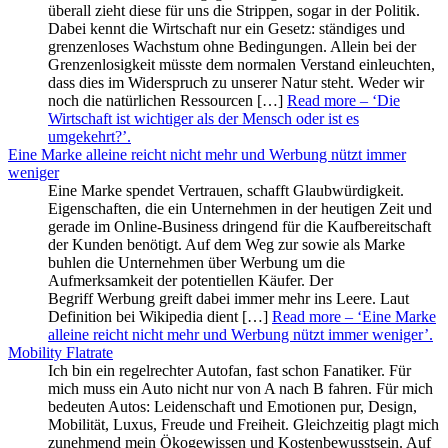
überall zieht diese für uns die Strippen, sogar in der Politik.
Dabei kennt die Wirtschaft nur ein Gesetz: ständiges und
grenzenloses Wachstum ohne Bedingungen. Allein bei der
Grenzenlosigkeit müsste dem normalen Verstand einleuchten,
dass dies im Widerspruch zu unserer Natur steht. Weder wir
noch die natürlichen Ressourcen […]
Read more
– ‘Die
Wirtschaft ist wichtiger als der Mensch oder ist es
umgekehrt?’
.
Eine Marke alleine reicht nicht mehr und Werbung nützt immer
weniger
Eine Marke spendet Vertrauen, schafft Glaubwürdigkeit.
Eigenschaften, die ein Unternehmen in der heutigen Zeit und
gerade im Online-Business dringend für die Kaufbereitschaft
der Kunden benötigt. Auf dem Weg zur sowie als Marke
buhlen die Unternehmen über Werbung um die
Aufmerksamkeit der potentiellen Käufer. Der
Begriff Werbung greift dabei immer mehr ins Leere. Laut
Definition bei Wikipedia dient […]
Read more
– ‘Eine Marke
alleine reicht nicht mehr und Werbung nützt immer weniger’
.
Mobility Flatrate
Ich bin ein regelrechter Autofan, fast schon Fanatiker. Für
mich muss ein Auto nicht nur von A nach B fahren. Für mich
bedeuten Autos: Leidenschaft und Emotionen pur, Design,
Mobilität, Luxus, Freude und Freiheit. Gleichzeitig plagt mich
zunehmend mein Ökogewissen und Kostenbewusstsein. Auf