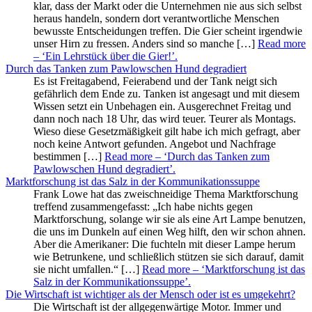
klar, dass der Markt oder die Unternehmen nie aus sich selbst
heraus handeln, sondern dort verantwortliche Menschen
bewusste Entscheidungen treffen. Die Gier scheint irgendwie
unser Hirn zu fressen. Anders sind so manche […]
Read more
– ‘Ein Lehrstück über die Gier!’
.
Durch das Tanken zum Pawlowschen Hund degradiert
Es ist Freitagabend, Feierabend und der Tank neigt sich
gefährlich dem Ende zu. Tanken ist angesagt und mit diesem
Wissen setzt ein Unbehagen ein. Ausgerechnet Freitag und
dann noch nach 18 Uhr, das wird teuer. Teurer als Montags.
Wieso diese Gesetzmäßigkeit gilt habe ich mich gefragt, aber
noch keine Antwort gefunden. Angebot und Nachfrage
bestimmen […]
Read more
– ‘Durch das Tanken zum
Pawlowschen Hund degradiert’
.
Marktforschung ist das Salz in der Kommunikationssuppe
Frank Lowe hat das zweischneidige Thema Marktforschung
treffend zusammengefasst: „Ich habe nichts gegen
Marktforschung, solange wir sie als eine Art Lampe benutzen,
die uns im Dunkeln auf einen Weg hilft, den wir schon ahnen.
Aber die Amerikaner: Die fuchteln mit dieser Lampe herum
wie Betrunkene, und schließlich stützen sie sich darauf, damit
sie nicht umfallen.“ […]
Read more
– ‘Marktforschung ist das
Salz in der Kommunikationssuppe’
.
Die Wirtschaft ist wichtiger als der Mensch oder ist es umgekehrt?
Die Wirtschaft ist der allgegenwärtige Motor. Immer und