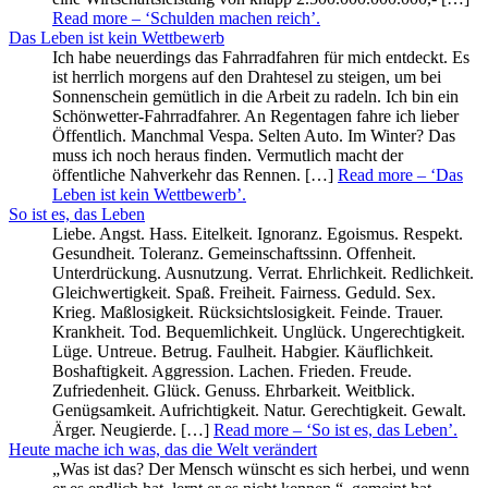
Read more
– ‘Schulden machen reich’
.
Das Leben ist kein Wettbewerb
Ich habe neuerdings das Fahrradfahren für mich entdeckt. Es
ist herrlich morgens auf den Drahtesel zu steigen, um bei
Sonnenschein gemütlich in die Arbeit zu radeln. Ich bin ein
Schönwetter-Fahrradfahrer. An Regentagen fahre ich lieber
Öffentlich. Manchmal Vespa. Selten Auto. Im Winter? Das
muss ich noch heraus finden. Vermutlich macht der
öffentliche Nahverkehr das Rennen. […]
Read more
– ‘Das
Leben ist kein Wettbewerb’
.
So ist es, das Leben
Liebe. Angst. Hass. Eitelkeit. Ignoranz. Egoismus. Respekt.
Gesundheit. Toleranz. Gemeinschaftssinn. Offenheit.
Unterdrückung. Ausnutzung. Verrat. Ehrlichkeit. Redlichkeit.
Gleichwertigkeit. Spaß. Freiheit. Fairness. Geduld. Sex.
Krieg. Maßlosigkeit. Rücksichtslosigkeit. Feinde. Trauer.
Krankheit. Tod. Bequemlichkeit. Unglück. Ungerechtigkeit.
Lüge. Untreue. Betrug. Faulheit. Habgier. Käuflichkeit.
Boshaftigkeit. Aggression. Lachen. Frieden. Freude.
Zufriedenheit. Glück. Genuss. Ehrbarkeit. Weitblick.
Genügsamkeit. Aufrichtigkeit. Natur. Gerechtigkeit. Gewalt.
Ärger. Neugierde. […]
Read more
– ‘So ist es, das Leben’
.
Heute mache ich was, das die Welt verändert
„Was ist das? Der Mensch wünscht es sich herbei, und wenn