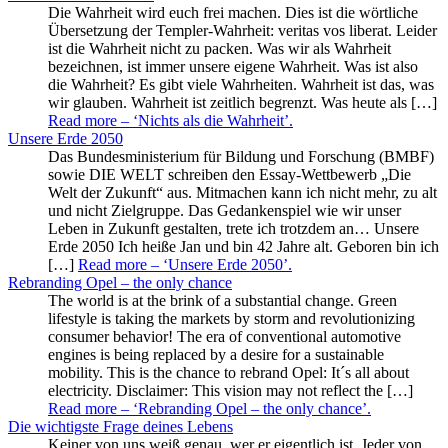
Die Wahrheit wird euch frei machen. Dies ist die wörtliche
Übersetzung der Templer-Wahrheit: veritas vos liberat. Leider
ist die Wahrheit nicht zu packen. Was wir als Wahrheit
bezeichnen, ist immer unsere eigene Wahrheit. Was ist also
die Wahrheit? Es gibt viele Wahrheiten. Wahrheit ist das, was
wir glauben. Wahrheit ist zeitlich begrenzt. Was heute als […]
Read more
– ‘Nichts als die Wahrheit’
.
Unsere Erde 2050
Das Bundesministerium für Bildung und Forschung (BMBF)
sowie DIE WELT schreiben den Essay-Wettbewerb „Die
Welt der Zukunft“ aus. Mitmachen kann ich nicht mehr, zu alt
und nicht Zielgruppe. Das Gedankenspiel wie wir unser
Leben in Zukunft gestalten, trete ich trotzdem an… Unsere
Erde 2050 Ich heiße Jan und bin 42 Jahre alt. Geboren bin ich
[…]
Read more
– ‘Unsere Erde 2050’
.
Rebranding Opel – the only chance
The world is at the brink of a substantial change. Green
lifestyle is taking the markets by storm and revolutionizing
consumer behavior! The era of conventional automotive
engines is being replaced by a desire for a sustainable
mobility. This is the chance to rebrand Opel: It´s all about
electricity. Disclaimer: This vision may not reflect the […]
Read more
– ‘Rebranding Opel – the only chance’
.
Die wichtigste Frage deines Lebens
Keiner von uns weiß genau, wer er eigentlich ist. Jeder von