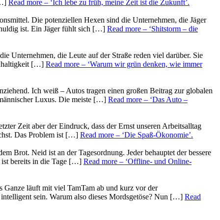
[…]
Read more
– ‘Ich lebe zu früh, meine Zeit ist die Zukunft’
.
ionsmittel. Die potenziellen Hexen sind die Unternehmen, die Jäger
uldig ist. Ein Jäger fühlt sich […]
Read more
– ‘Shitstorm – die
die Unternehmen, die Leute auf der Straße reden viel darüber. Sie
hhaltigkeit […]
Read more
– ‘Warum wir grün denken, wie immer
anziehend. Ich weiß – Autos tragen einen großen Beitrag zur globalen
ufmännischer Luxus. Die meiste […]
Read more
– ‘Das Auto –
tzter Zeit aber der Eindruck, dass der Ernst unseren Arbeitsalltag
chst. Das Problem ist […]
Read more
– ‘Die Spaß-Ökonomie’
.
dem Brot. Neid ist an der Tagesordnung. Jeder behauptet der bessere
ist bereits in die Tage […]
Read more
– ‘Offline- und Online-
s Ganze läuft mit viel TamTam ab und kurz vor der
 intelligent sein. Warum also dieses Mordsgetöse? Nun […]
Read