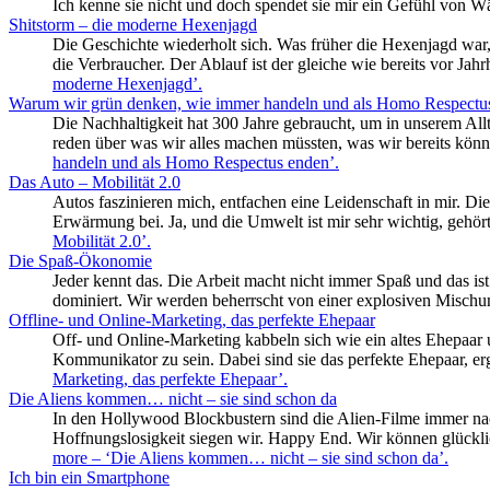
Ich kenne sie nicht und doch spendet sie mir ein Gefühl von 
Shitstorm – die moderne Hexenjagd
Die Geschichte wiederholt sich. Was früher die Hexenjagd war, 
die Verbraucher. Der Ablauf ist der gleiche wie bereits vor Jah
moderne Hexenjagd’
.
Warum wir grün denken, wie immer handeln und als Homo Respectu
Die Nachhaltigkeit hat 300 Jahre gebraucht, um in unserem Allt
reden über was wir alles machen müssten, was wir bereits kön
handeln und als Homo Respectus enden’
.
Das Auto – Mobilität 2.0
Autos faszinieren mich, entfachen eine Leidenschaft in mir. Di
Erwärmung bei. Ja, und die Umwelt ist mir sehr wichtig, gehör
Mobilität 2.0’
.
Die Spaß-Ökonomie
Jeder kennt das. Die Arbeit macht nicht immer Spaß und das ist 
dominiert. Wir werden beherrscht von einer explosiven Mischu
Offline- und Online-Marketing, das perfekte Ehepaar
Off- und Online-Marketing kabbeln sich wie ein altes Ehepaar 
Kommunikator zu sein. Dabei sind sie das perfekte Ehepaar, er
Marketing, das perfekte Ehepaar’
.
Die Aliens kommen… nicht – sie sind schon da
In den Hollywood Blockbustern sind die Alien-Filme immer nac
Hoffnungslosigkeit siegen wir. Happy End. Wir können glückli
more
– ‘Die Aliens kommen… nicht – sie sind schon da’
.
Ich bin ein Smartphone