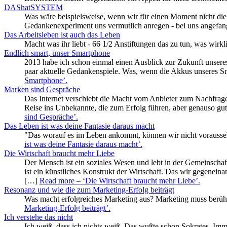
DAShatSYSTEM
Was wäre beispielsweise, wenn wir für einen Moment nicht die
Gedankenexperiment uns vermutlich anregen - bei uns angefang
Das Arbeitsleben ist auch das Leben
Macht was ihr liebt - 66 1/2 Anstiftungen das zu tun, was wirk
Endlich smart, unser Smartphone
2013 habe ich schon einmal einen Ausblick zur Zukunft unseres 
paar aktuelle Gedankenspiele. Was, wenn die Akkus unseres 
Smartphone’
.
Marken sind Gespräche
Das Internet verschiebt die Macht vom Anbieter zum Nachfrager.
Reise ins Unbekannte, die zum Erfolg führen, aber genauso gut
sind Gespräche’
.
Das Leben ist was deine Fantasie daraus macht
"Das worauf es im Leben ankommt, können wir nicht vorausseh
ist was deine Fantasie daraus macht’
.
Die Wirtschaft braucht mehr Liebe
Der Mensch ist ein soziales Wesen und lebt in der Gemeinscha
ist ein künstliches Konstrukt der Wirtschaft. Das wir gegenein
[…]
Read more
– ‘Die Wirtschaft braucht mehr Liebe’
.
Resonanz und wie die zum Marketing-Erfolg beiträgt
Was macht erfolgreiches Marketing aus? Marketing muss berü
Marketing-Erfolg beiträgt’
.
Ich verstehe das nicht
Ich weiß, dass ich nichts weiß. Das wußte schon Sokrates. Imme