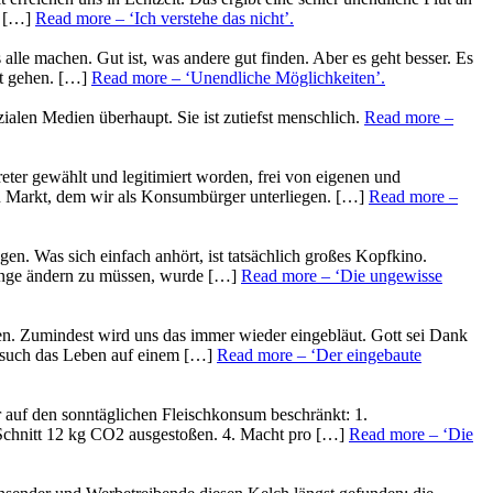
n […]
Read more
– ‘Ich verstehe das nicht’
.
alle machen. Gut ist, was andere gut finden. Aber es geht besser. Es
ht gehen. […]
Read more
– ‘Unendliche Möglichkeiten’
.
zialen Medien überhaupt. Sie ist zutiefst menschlich.
Read more
–
rtreter gewählt und legitimiert worden, frei von eigenen und
 den Markt, dem wir als Konsumbürger unterliegen. […]
Read more
–
en. Was sich einfach anhört, ist tatsächlich großes Kopfkino.
 Dinge ändern zu müssen, wurde […]
Read more
– ‘Die ungewisse
lten. Zumindest wird uns das immer wieder eingebläut. Gott sei Dank
ersuch das Leben auf einem […]
Read more
– ‘Der eingebaute
r auf den sonntäglichen Fleischkonsum beschränkt: 1.
m Schnitt 12 kg CO2 ausgestoßen. 4. Macht pro […]
Read more
– ‘Die