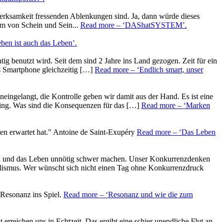
merksamkeit fressenden Ablenkungen sind. Ja, dann würde dieses
em von Schein und Sein...
Read more
– ‘DAShatSYSTEM’
.
eben ist auch das Leben’
.
ig benutzt wird. Seit dem sind 2 Jahre ins Land gezogen. Zeit für ein
s Smartphone gleichzeitig […]
Read more
– ‘Endlich smart, unser
neingelangt, die Kontrolle geben wir damit aus der Hand. Es ist eine
eting. Was sind die Konsequenzen für das […]
Read more
– ‘Marken
en erwartet hat." Antoine de Saint-Exupéry
Read more
– ‘Das Leben
chen und das Leben unnötig schwer machen. Unser Konkurrenzdenken
pitalismus. Wer wünscht sich nicht einen Tag ohne Konkurrenzdruck
Resonanz ins Spiel.
Read more
– ‘Resonanz und wie die zum
erreichen uns in Echtzeit. Das ergibt eine schier unendliche Flut an