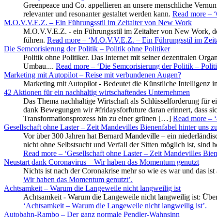
Greenpeace und Co. appellieren an unsere menschliche Vernunf
relevanter und resonanter gestaltet werden kann.
Read more
– ‘
M.O.V.V.E.Z. – Ein Führungsstil im Zeitalter von New Work
M.O.V.V.E.Z. - ein Führungsstil im Zeitalter von New Work, de
führen.
Read more
– ‘M.O.V.V.E.Z. – Ein Führungsstil im Zei
Die Semcorisierung der Politik – Politik ohne Politiker
Politik ohne Politiker. Das Internet mit seiner dezentralen Or
Umbau....
Read more
– ‘Die Semcorisierung der Politik – Politi
Marketing mit Autopilot – Reise mit verbundenen Augen?
Marketing mit Autopilot - Bedeutet die Künstliche Intelligen
42 Aktionen für ein nachhaltig wirtschaftendes Unternehmen
Das Thema nachhaltige Wirtschaft als Schlüsselforderung für e
dank Bewegungen wir #fridaysforfuture daran erinnert, dass s
Transformationsprozess hin zu einer grünen […]
Read more
– ‘
Gesellschaft ohne Laster – Zeit Mandevilles Bienenfabel hinter uns zu
Vor über 300 Jahren hat Bernard Mandeville – ein niederländisch
nicht ohne Selbstsucht und Verfall der Sitten möglich ist, sin
Read more
– ‘Gesellschaft ohne Laster – Zeit Mandevilles Bien
Neustart dank Coronavirus – Wir haben das Momentum genutzt
Nichts ist nach der Coronakrise mehr so wie es war und das ist
Wir haben das Momentum genutzt’
.
Achtsamkeit – Warum die Langeweile nicht langweilig ist
Achtsamkeit - Warum die Langeweile nicht langweilig ist: Übe
‘Achtsamkeit – Warum die Langeweile nicht langweilig ist’
.
Autobahn-Rambo – Der ganz normale Pendler-Wahnsinn