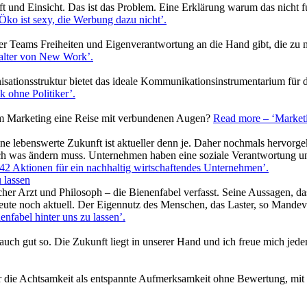
t und Einsicht. Das ist das Problem. Eine Erklärung warum das nicht 
Öko ist sexy, die Werbung dazu nicht’
.
r Teams Freiheiten und Eigenverantwortung an die Hand gibt, die zu m
talter von New Work’
.
ganisationsstruktur bietet das ideale Kommunikationsinstrumentarium für
k ohne Politiker’
.
z im Marketing eine Reise mit verbundenen Augen?
Read more
– ‘Marketi
ine lebenswerte Zukunft ist aktueller denn je. Daher nochmals hervorg
ich was ändern muss. Unternehmen haben eine soziale Verantwortung un
42 Aktionen für ein nachhaltig wirtschaftendes Unternehmen’
.
 lassen
er Arzt und Philosoph – die Bienenfabel verfasst. Seine Aussagen, dass 
d heute noch aktuell. Der Eigennutz des Menschen, das Laster, so Mandev
enfabel hinter uns zu lassen’
.
 auch gut so. Die Zukunft liegt in unserer Hand und ich freue mich jed
r die Achtsamkeit als entspannte Aufmerksamkeit ohne Bewertung, mit 