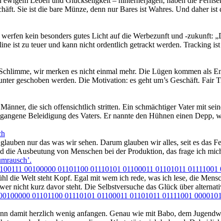
 ewigem Leben und Glückseligkeit – hinterherjagen, haben die Fernse
äft. Sie ist die bare Münze, denn nur Bares ist Wahres. Und daher ist 
werfen kein besonders gutes Licht auf die Werbezunft und -zukunft: „D
ine ist zu teuer und kann nicht ordentlich getrackt werden. Tracking is
s Schlimme, wir merken es nicht einmal mehr. Die Lügen kommen als E
 unter geschoben werden. Die Motivation: es geht um’s Geschäft. Fair
Männer, die sich offensichtlich stritten. Ein schmächtiger Vater mit s
egangene Beleidigung des Vaters. Er nannte den Hühnen einen Depp, wei
ch
 glauben nur das was wir sehen. Darum glauben wir alles, seit es das 
 die Ausbeutung von Menschen bei der Produktion, das frage ich mich
umrausch’
.
1100111 00100000 01101100 01110101 01100011 01101011 01111001
ühl die Welt steht Kopf. Egal mit wem ich rede, was ich lese, die Me
 wer nicht kurz davor steht. Die Selbstversuche das Glück über altern
00100000 01101100 01110101 01100011 01101011 01111001 000010
ann damit herzlich wenig anfangen. Genau wie mit Babo, dem Jugendwort