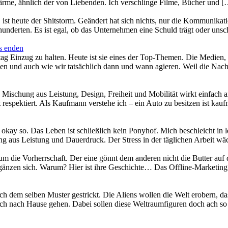
Wärme, ähnlich der von Liebenden. Ich verschlinge Filme, Bücher und 
ist heute der Shitstorm. Geändert hat sich nichts, nur die Kommunikat
rhunderten. Es ist egal, ob das Unternehmen eine Schuld trägt oder unsch
s enden
ag Einzug zu halten. Heute ist sie eines der Top-Themen. Die Medien, 
nen und auch wie wir tatsächlich dann und wann agieren. Weil die Nac
e Mischung aus Leistung, Design, Freiheit und Mobilität wirkt einfach 
t respektiert. Als Kaufmann verstehe ich – ein Auto zu besitzen ist ka
okay so. Das Leben ist schließlich kein Ponyhof. Mich beschleicht in le
ng aus Leistung und Dauerdruck. Der Stress in der täglichen Arbeit wä
um die Vorherrschaft. Der eine gönnt dem anderen nicht die Butter auf 
gänzen sich. Warum? Hier ist ihre Geschichte… Das Offline-Marketing 
h dem selben Muster gestrickt. Die Aliens wollen die Welt erobern, da
ch nach Hause gehen. Dabei sollen diese Weltraumfiguren doch ach so