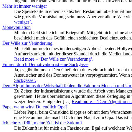
Jugend, aber Mahlzeit ist und bleibt für mich das Unwort des 
Mehr ist immer weniger
Die Speisekarte in einem asiatischen Restaurant überfordert mich
wie groß die Vorratshaltung sein muss. Aber vor allem: Wie v
weniger’
.
Moneypulation
Mit dem Geld stehe ich auf Kriegsfuß. Mit geht nicht, ohne ab
beschleicht mich das Gefühl einen schlechten Deal einzugehen.
Der Wille zur Veränderung
Mir fehlt nur noch eines im derzeitigen Abhör-Theater: Holly
Aufmerksamkeit, mit der dieser Skandal durch die Medienlandsc
Read more
– ‘Der Wille zur Veränderung’
.
Führen durch Demotivation ist eine Sackgasse
Ja, es gibt ihn noch. Den Chef, dem du es einfach nicht recht ma
Ausrutscher und das Donnerwetter ist vorprogrammiert. Wenn s
Sackgasse’
.
Dem Algorithmus der Wirtschaft fehlen die Faktoren Mensch und U
Zu Zeiten der Industrialisierung wurde die Arbeit vom Manageme
gewinnen. Heute übernehmen Algorithmen diese Zerlegung in un
wegzudenken. Einige der […]
Read more
– ‘Dem Algorithmus 
Papa, wann wirst Du endlich Opa?
Lieber Papa, beim Christkind klappt es oft mit dem Wunschzett
eine Fee an und die macht Dich über Nacht zum Opa. Das ist m
Ich lebe zu früh, meine Zeit ist die Zukunft
Die Zukunft ist für mich ein Faszinosum. Egal auf welchem Weg