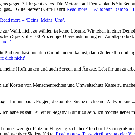
ns gegen 7 Uhr geht es los. Die Motoren auf Deutschlands Straßen w
llgas.... Gute Nerven! Gute Fahrt!
Read more
– ‘Autobahn-Rambo – D
Read more
– ‘Deins, Meins, Uns’
.
ve zur Wahl, nicht zu wählen ist keine Lösung. Wir leben in einer De
ischen Spiels, die 100 Prozentige Übereinstimmung ein Zufallsprodukt.
 auch’
.
n Problem hast und den Grund ändern kannst, dann ändere ihn und ärge
e dich nicht’
.
t, meine Hoffnungen und auch Sorgen und Ängste. Lebt ihr um zu arbeit
um auf Kosten von Menschenrechten und Umweltschutz Kasse zu mach
gen für uns parat. Fragen, die auf der Suche nach einer Antwort sind..
.
Ich habe es satt Teil einer Negativ-Kultur zu sein. Ich möchte lieber 
icht immer weniger Platz im Flugzeug zu haben? Ich bin 173 cm groß un
eit und weniger Skaleneffekte.
Read more
– ‘Passagierflugzeug oder Vie