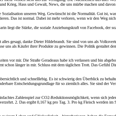
eid und Krieg, Hass und Gewalt, News, die uns mürbe machen und davo
 Sozialisation unseren Weg. Gewünscht ist die Normalität. Gut ist, was 
rlieren. Das ist normal. Dabei ist mehr verloren, wenn wir den Weg nic
arin liegt die Stärke, die soziale Anziehungskraft von Facebook, der so
 ist alles gesagt, danke Dieter Hildebrandt. Sie sind von uns als Volksve
eresse uns als Käufer ihrer Produkte zu gewinnen. Die Politik gestaltet
iten vor mir. Die Straße Geradeaus habe ich verlassen und bin abgebog
eimt schon länger in mir. Schluss mit dem täglichen Trott. Das Gefühl
übersichtlich und schnelllebig. Es ist schwierig den Überblick zu beha
nderbare Entscheidungsgrundlage für so ziemlich alles. Sie sind der V
reinfachtes Zahlenspiel zur CO2-Reduktionsmöglichkeit, wenn sich jede
verzehrt. 2. Das ergibt 0,167 kg pro Tag. 3. Pro kg Fleisch werden i