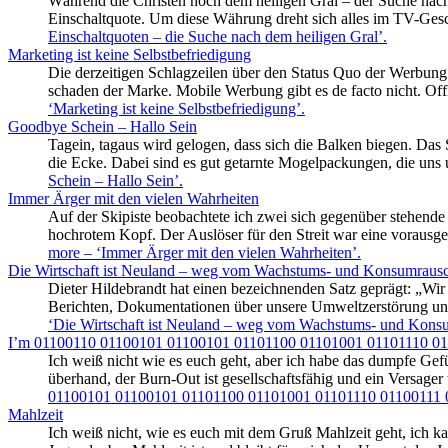
Während die Christen noch dem heiligen Gral – der Suche nach
Einschaltquote. Um diese Währung dreht sich alles im TV-Gesch
Einschaltquoten – die Suche nach dem heiligen Gral’
.
Marketing ist keine Selbstbefriedigung
Die derzeitigen Schlagzeilen über den Status Quo der Werbung 
schaden der Marke. Mobile Werbung gibt es de facto nicht. Offl
‘Marketing ist keine Selbstbefriedigung’
.
Goodbye Schein – Hallo Sein
Tagein, tagaus wird gelogen, dass sich die Balken biegen. Da
die Ecke. Dabei sind es gut getarnte Mogelpackungen, die uns
Schein – Hallo Sein’
.
Immer Ärger mit den vielen Wahrheiten
Auf der Skipiste beobachtete ich zwei sich gegenüber stehende 
hochrotem Kopf. Der Auslöser für den Streit war eine vorausg
more
– ‘Immer Ärger mit den vielen Wahrheiten’
.
Die Wirtschaft ist Neuland – weg vom Wachstums- und Konsumraus
Dieter Hildebrandt hat einen bezeichnenden Satz geprägt: „Wir
Berichten, Dokumentationen über unsere Umweltzerstörung und
‘Die Wirtschaft ist Neuland – weg vom Wachstums- und Kons
I’m 01100110 01100101 01100101 01101100 01101001 01101110 0
Ich weiß nicht wie es euch geht, aber ich habe das dumpfe Gef
überhand, der Burn-Out ist gesellschaftsfähig und ein Versager
01100101 01100101 01101100 01101001 01101110 01100111 
Mahlzeit
Ich weiß nicht, wie es euch mit dem Gruß Mahlzeit geht, ich k