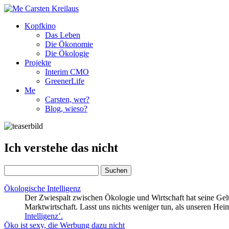
Kopfkino
Das Leben
Die Ökonomie
Die Ökologie
Projekte
Interim CMO
GreenerLife
Me
Carsten, wer?
Blog, wieso?
Ich verstehe das nicht
Suchen
nach:
Ökologische Intelligenz
Der Zwiespalt zwischen Ökologie und Wirtschaft hat seine Ge
Marktwirtschaft. Lasst uns nichts weniger tun, als unseren Hei
Intelligenz’
.
Öko ist sexy, die Werbung dazu nicht