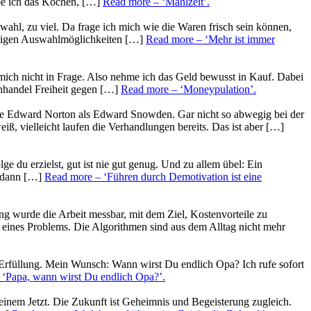
ebe ich das Kochen, […]
Read more
– ‘Mahlzeit’
.
uswahl, zu viel. Da frage ich mich wie die Waren frisch sein können,
ältigen Auswahlmöglichkeiten […]
Read more
– ‘Mehr ist immer
mich nicht in Frage. Also nehme ich das Geld bewusst in Kauf. Dabei
chhandel Freiheit gegen […]
Read more
– ‘Moneypulation’
.
olle Edward Norton als Edward Snowden. Gar nicht so abwegig bei der
ß, vielleicht laufen die Verhandlungen bereits. Das ist aber […]
ge du erzielst, gut ist nie gut genug. Und zu allem übel: Ein
, dann […]
Read more
– ‘Führen durch Demotivation ist eine
ng wurde die Arbeit messbar, mit dem Ziel, Kostenvorteile zu
 eines Problems. Die Algorithmen sind aus dem Alltag nicht mehr
n Erfüllung. Mein Wunsch: Wann wirst Du endlich Opa? Ich rufe sofort
 ‘Papa, wann wirst Du endlich Opa?’
.
einem Jetzt. Die Zukunft ist Geheimnis und Begeisterung zugleich.