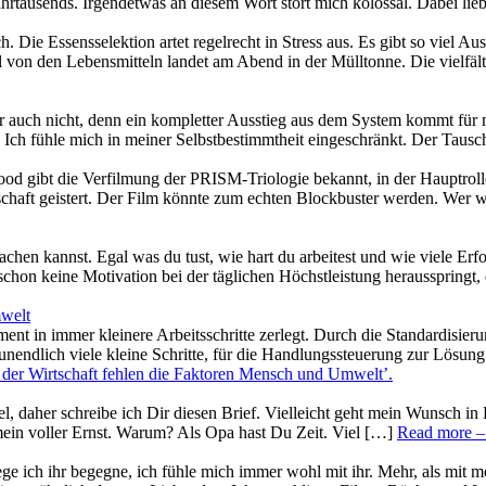
Jahrtausends. Irgendetwas an diesem Wort stört mich kolossal. Dabei li
. Die Essensselektion artet regelrecht in Stress aus. Es gibt so viel A
iel von den Lebensmitteln landet am Abend in der Mülltonne. Die vielf
er auch nicht, denn ein kompletter Ausstieg aus dem System kommt für 
 Ich fühle mich in meiner Selbstbestimmtheit eingeschränkt. Der Taus
wood gibt die Verfilmung der PRISM-Triologie bekannt, in der Hauptr
haft geistert. Der Film könnte zum echten Blockbuster werden. Wer wei
chen kannst. Egal was du tust, wie hart du arbeitest und wie viele Erfol
chon keine Motivation bei der täglichen Höchstleistung herausspringt
mwelt
nt in immer kleinere Arbeitsschritte zerlegt. Durch die Standardisieru
endlich viele kleine Schritte, für die Handlungssteuerung zur Lösung
der Wirtschaft fehlen die Faktoren Mensch und Umwelt’
.
el, daher schreibe ich Dir diesen Brief. Vielleicht geht mein Wunsch i
ein voller Ernst. Warum? Als Opa hast Du Zeit. Viel […]
Read more
–
e ich ihr begegne, ich fühle mich immer wohl mit ihr. Mehr, als mit m