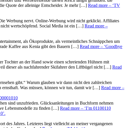
hsender und Werbetreibende diesen Kelch längst gefunden: die
die Quote der alleinige Entscheider. Je mehr […]
Read more
– ‘TV
ie Werbung nervt. Online-Werbung wird nicht geklickt. Affiliates
t nicht wertschöpfend. Social Media ist ein […]
Read more
–
ntertainment, als Ökoprodukte, als vermeintliches Schnäppchen um
 Trade Kaffee aus Kenia gibt den Bauern […]
Read more
– ‘Goodbye
einer Tochter an der Hand sowie einen schreienden Hühnen mit
l dieser als nachfahrender Skifahrer den Liftbügel nicht […]
Read
Fernsehen gibt.“ Warum glauben wir dann nicht den zahlreichen
 ernsthaft. Was müssen, können wir tun, damit wir […]
Read more
–
 00001010
nschen sind unzufrieden. Glücksanleitungen in Buchform nehmen
ative Lebensmodelle zu finden […]
Read more
– ‘I’m 01100110
10’
.
 des Jahres. Letzteres liegt vielleicht an meiner vergangenen