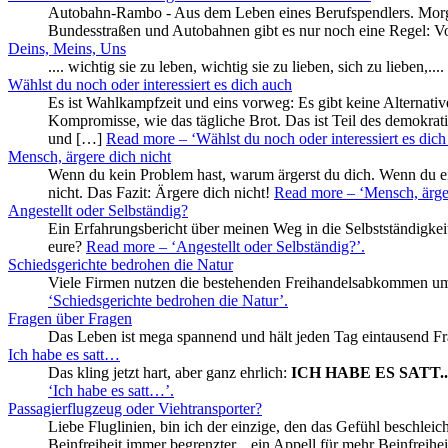
Autobahn-Rambo - Aus dem Leben eines Berufspendlers. Morge
Bundesstraßen und Autobahnen gibt es nur noch eine Regel: Vo
Deins, Meins, Uns
.... wichtig sie zu leben, wichtig sie zu lieben, sich zu lieben,....
Wählst du noch oder interessiert es dich auch
Es ist Wahlkampfzeit und eins vorweg: Es gibt keine Alternati
Kompromisse, wie das tägliche Brot. Das ist Teil des demokrat
und […]
Read more
– ‘Wählst du noch oder interessiert es dich
Mensch, ärgere dich nicht
Wenn du kein Problem hast, warum ärgerst du dich. Wenn du ei
nicht. Das Fazit: Ärgere dich nicht!
Read more
– ‘Mensch, ärger
Angestellt oder Selbständig?
Ein Erfahrungsbericht über meinen Weg in die Selbstständigkei
eure?
Read more
– ‘Angestellt oder Selbständig?’
.
Schiedsgerichte bedrohen die Natur
Viele Firmen nutzen die bestehenden Freihandelsabkommen 
‘Schiedsgerichte bedrohen die Natur’
.
Fragen über Fragen
Das Leben ist mega spannend und hält jeden Tag eintausend Fra
Ich habe es satt…
Das kling jetzt hart, aber ganz ehrlich:
ICH HABE ES SATT..
‘Ich habe es satt…’
.
Passagierflugzeug oder Viehtransporter?
Liebe Fluglinien, bin ich der einzige, den das Gefühl beschle
Beinfreiheit immer begrenzter... ein Appell für mehr Beinfreih