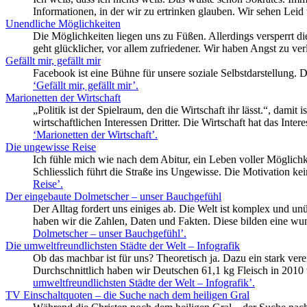
Informationen, in der wir zu ertrinken glauben. Wir sehen L
Unendliche Möglichkeiten
Die Möglichkeiten liegen uns zu Füßen. Allerdings versperrt die
geht glücklicher, vor allem zufriedener. Wir haben Angst zu ve
Gefällt mir, gefällt mir
Facebook ist eine Bühne für unsere soziale Selbstdarstellung. D
‘Gefällt mir, gefällt mir’
.
Marionetten der Wirtschaft
„Politik ist der Spielraum, den die Wirtschaft ihr lässt.“, damit
wirtschaftlichen Interessen Dritter. Die Wirtschaft hat das Int
‘Marionetten der Wirtschaft’
.
Die ungewisse Reise
Ich fühle mich wie nach dem Abitur, ein Leben voller Möglichke
Schliesslich führt die Straße ins Ungewisse. Die Motivation k
Reise’
.
Der eingebaute Dolmetscher – unser Bauchgefühl
Der Alltag fordert uns einiges ab. Die Welt ist komplex und un
haben wir die Zahlen, Daten und Fakten. Diese bilden eine wu
Dolmetscher – unser Bauchgefühl’
.
Die umweltfreundlichsten Städte der Welt – Infografik
Ob das machbar ist für uns? Theoretisch ja. Dazu ein stark ve
Durchschnittlich haben wir Deutschen 61,1 kg Fleisch in 2010 
umweltfreundlichsten Städte der Welt – Infografik’
.
TV Einschaltquoten – die Suche nach dem heiligen Gral