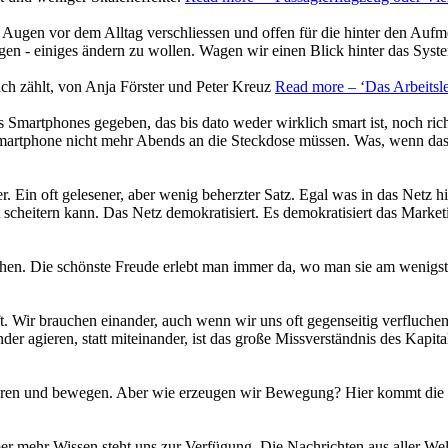
 Augen vor dem Alltag verschliessen und offen für die hinter den Auf
en - einiges ändern zu wollen. Wagen wir einen Blick hinter das Syst
lich zählt, von Anja Förster und Peter Kreuz
Read more
– ‘Das Arbeitsl
Smartphones gegeben, das bis dato weder wirklich smart ist, noch richt
Smartphone nicht mehr Abends an die Steckdose müssen. Was, wenn da
 Ein oft gelesener, aber wenig beherzter Satz. Egal was in das Netz hi
 scheitern kann. Das Netz demokratisiert. Es demokratisiert das Mark
en. Die schönste Freude erlebt man immer da, wo man sie am wenigst
ft. Wir brauchen einander, auch wenn wir uns oft gegenseitig verflu
ander agieren, statt miteinander, ist das große Missverständnis des Ka
hren und bewegen. Aber wie erzeugen wir Bewegung? Hier kommt die 
r mehr Wissen steht uns zur Verfügung. Die Nachrichten aus aller Welt 