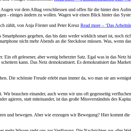
 Augen vor dem Alltag verschliessen und offen für die hinter den Auf
en - einiges ändern zu wollen. Wagen wir einen Blick hinter das Syst
lich zählt, von Anja Förster und Peter Kreuz
Read more
– ‘Das Arbeitsl
Smartphones gegeben, das bis dato weder wirklich smart ist, noch richt
Smartphone nicht mehr Abends an die Steckdose müssen. Was, wenn da
 Ein oft gelesener, aber wenig beherzter Satz. Egal was in das Netz hi
 scheitern kann. Das Netz demokratisiert. Es demokratisiert das Mark
en. Die schönste Freude erlebt man immer da, wo man sie am wenigst
ft. Wir brauchen einander, auch wenn wir uns oft gegenseitig verflu
ander agieren, statt miteinander, ist das große Missverständnis des Ka
hren und bewegen. Aber wie erzeugen wir Bewegung? Hier kommt die 
r mehr Wissen steht uns zur Verfügung. Die Nachrichten aus aller Welt 