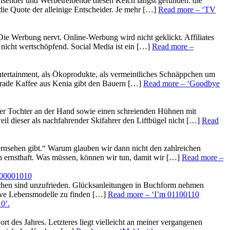
hsender und Werbetreibende diesen Kelch längst gefunden: die
die Quote der alleinige Entscheider. Je mehr […]
Read more
– ‘TV
ie Werbung nervt. Online-Werbung wird nicht geklickt. Affiliates
t nicht wertschöpfend. Social Media ist ein […]
Read more
–
ntertainment, als Ökoprodukte, als vermeintliches Schnäppchen um
 Trade Kaffee aus Kenia gibt den Bauern […]
Read more
– ‘Goodbye
einer Tochter an der Hand sowie einen schreienden Hühnen mit
l dieser als nachfahrender Skifahrer den Liftbügel nicht […]
Read
Fernsehen gibt.“ Warum glauben wir dann nicht den zahlreichen
 ernsthaft. Was müssen, können wir tun, damit wir […]
Read more
–
 00001010
nschen sind unzufrieden. Glücksanleitungen in Buchform nehmen
ative Lebensmodelle zu finden […]
Read more
– ‘I’m 01100110
10’
.
 des Jahres. Letzteres liegt vielleicht an meiner vergangenen