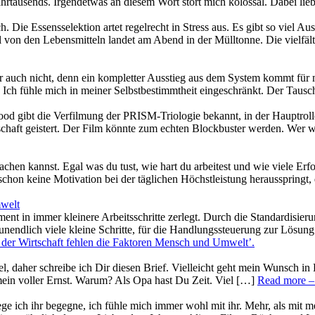
Jahrtausends. Irgendetwas an diesem Wort stört mich kolossal. Dabei li
. Die Essensselektion artet regelrecht in Stress aus. Es gibt so viel A
iel von den Lebensmitteln landet am Abend in der Mülltonne. Die vielf
er auch nicht, denn ein kompletter Ausstieg aus dem System kommt für 
 Ich fühle mich in meiner Selbstbestimmtheit eingeschränkt. Der Taus
wood gibt die Verfilmung der PRISM-Triologie bekannt, in der Hauptr
haft geistert. Der Film könnte zum echten Blockbuster werden. Wer wei
chen kannst. Egal was du tust, wie hart du arbeitest und wie viele Erfol
chon keine Motivation bei der täglichen Höchstleistung herausspringt
mwelt
nt in immer kleinere Arbeitsschritte zerlegt. Durch die Standardisieru
endlich viele kleine Schritte, für die Handlungssteuerung zur Lösung
der Wirtschaft fehlen die Faktoren Mensch und Umwelt’
.
el, daher schreibe ich Dir diesen Brief. Vielleicht geht mein Wunsch i
ein voller Ernst. Warum? Als Opa hast Du Zeit. Viel […]
Read more
–
e ich ihr begegne, ich fühle mich immer wohl mit ihr. Mehr, als mit m