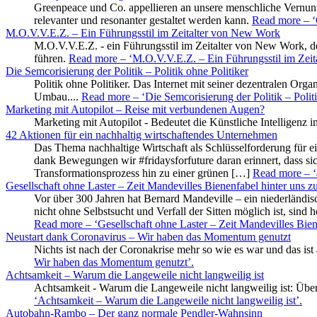
Greenpeace und Co. appellieren an unsere menschliche Vernunf
relevanter und resonanter gestaltet werden kann.
Read more
– ‘
M.O.V.V.E.Z. – Ein Führungsstil im Zeitalter von New Work
M.O.V.V.E.Z. - ein Führungsstil im Zeitalter von New Work, de
führen.
Read more
– ‘M.O.V.V.E.Z. – Ein Führungsstil im Zei
Die Semcorisierung der Politik – Politik ohne Politiker
Politik ohne Politiker. Das Internet mit seiner dezentralen Or
Umbau....
Read more
– ‘Die Semcorisierung der Politik – Politi
Marketing mit Autopilot – Reise mit verbundenen Augen?
Marketing mit Autopilot - Bedeutet die Künstliche Intelligen
42 Aktionen für ein nachhaltig wirtschaftendes Unternehmen
Das Thema nachhaltige Wirtschaft als Schlüsselforderung für e
dank Bewegungen wir #fridaysforfuture daran erinnert, dass s
Transformationsprozess hin zu einer grünen […]
Read more
– ‘
Gesellschaft ohne Laster – Zeit Mandevilles Bienenfabel hinter uns zu
Vor über 300 Jahren hat Bernard Mandeville – ein niederländisch
nicht ohne Selbstsucht und Verfall der Sitten möglich ist, sin
Read more
– ‘Gesellschaft ohne Laster – Zeit Mandevilles Bien
Neustart dank Coronavirus – Wir haben das Momentum genutzt
Nichts ist nach der Coronakrise mehr so wie es war und das ist
Wir haben das Momentum genutzt’
.
Achtsamkeit – Warum die Langeweile nicht langweilig ist
Achtsamkeit - Warum die Langeweile nicht langweilig ist: Übe
‘Achtsamkeit – Warum die Langeweile nicht langweilig ist’
.
Autobahn-Rambo – Der ganz normale Pendler-Wahnsinn