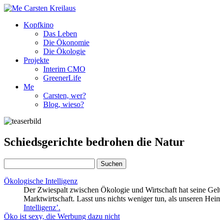
Kopfkino
Das Leben
Die Ökonomie
Die Ökologie
Projekte
Interim CMO
GreenerLife
Me
Carsten, wer?
Blog, wieso?
Schiedsgerichte bedrohen die Natur
Suchen
nach:
Ökologische Intelligenz
Der Zwiespalt zwischen Ökologie und Wirtschaft hat seine Ge
Marktwirtschaft. Lasst uns nichts weniger tun, als unseren Hei
Intelligenz’
.
Öko ist sexy, die Werbung dazu nicht