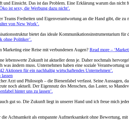
t und Einsicht. Das ist das Problem. Eine Erklärung warum das nicht 
Öko ist sexy, die Werbung dazu nicht’
.
r Teams Freiheiten und Eigenverantwortung an die Hand gibt, die zu m
talter von New Work’
.
ganisationsstruktur bietet das ideale Kommunikationsinstrumentarium für
k ohne Politiker’
.
z im Marketing eine Reise mit verbundenen Augen?
Read more
– ‘Marketi
ine lebenswerte Zukunft ist aktueller denn je. Daher nochmals hervorg
ich was ändern muss. Unternehmen haben eine soziale Verantwortung un
42 Aktionen für ein nachhaltig wirtschaftendes Unternehmen’
.
 lassen
er Arzt und Philosoph – die Bienenfabel verfasst. Seine Aussagen, dass 
d heute noch aktuell. Der Eigennutz des Menschen, das Laster, so Mandev
enfabel hinter uns zu lassen’
.
 auch gut so. Die Zukunft liegt in unserer Hand und ich freue mich jed
r die Achtsamkeit als entspannte Aufmerksamkeit ohne Bewertung, mit 