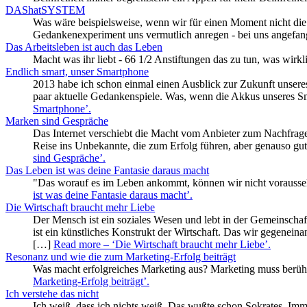
DAShatSYSTEM
Was wäre beispielsweise, wenn wir für einen Moment nicht die
Gedankenexperiment uns vermutlich anregen - bei uns angefang
Das Arbeitsleben ist auch das Leben
Macht was ihr liebt - 66 1/2 Anstiftungen das zu tun, was wirk
Endlich smart, unser Smartphone
2013 habe ich schon einmal einen Ausblick zur Zukunft unseres 
paar aktuelle Gedankenspiele. Was, wenn die Akkus unseres 
Smartphone’
.
Marken sind Gespräche
Das Internet verschiebt die Macht vom Anbieter zum Nachfrager.
Reise ins Unbekannte, die zum Erfolg führen, aber genauso gut
sind Gespräche’
.
Das Leben ist was deine Fantasie daraus macht
"Das worauf es im Leben ankommt, können wir nicht vorausseh
ist was deine Fantasie daraus macht’
.
Die Wirtschaft braucht mehr Liebe
Der Mensch ist ein soziales Wesen und lebt in der Gemeinscha
ist ein künstliches Konstrukt der Wirtschaft. Das wir gegenein
[…]
Read more
– ‘Die Wirtschaft braucht mehr Liebe’
.
Resonanz und wie die zum Marketing-Erfolg beiträgt
Was macht erfolgreiches Marketing aus? Marketing muss berü
Marketing-Erfolg beiträgt’
.
Ich verstehe das nicht
Ich weiß, dass ich nichts weiß. Das wußte schon Sokrates. Imme