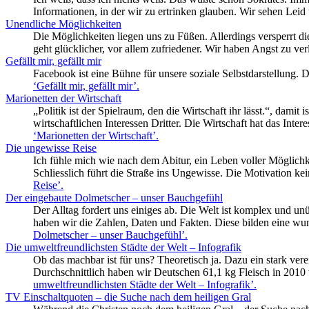
Informationen, in der wir zu ertrinken glauben. Wir sehen L
Unendliche Möglichkeiten
Die Möglichkeiten liegen uns zu Füßen. Allerdings versperrt die
geht glücklicher, vor allem zufriedener. Wir haben Angst zu ve
Gefällt mir, gefällt mir
Facebook ist eine Bühne für unsere soziale Selbstdarstellung. D
‘Gefällt mir, gefällt mir’
.
Marionetten der Wirtschaft
„Politik ist der Spielraum, den die Wirtschaft ihr lässt.“, damit
wirtschaftlichen Interessen Dritter. Die Wirtschaft hat das Int
‘Marionetten der Wirtschaft’
.
Die ungewisse Reise
Ich fühle mich wie nach dem Abitur, ein Leben voller Möglichke
Schliesslich führt die Straße ins Ungewisse. Die Motivation k
Reise’
.
Der eingebaute Dolmetscher – unser Bauchgefühl
Der Alltag fordert uns einiges ab. Die Welt ist komplex und un
haben wir die Zahlen, Daten und Fakten. Diese bilden eine wu
Dolmetscher – unser Bauchgefühl’
.
Die umweltfreundlichsten Städte der Welt – Infografik
Ob das machbar ist für uns? Theoretisch ja. Dazu ein stark ve
Durchschnittlich haben wir Deutschen 61,1 kg Fleisch in 2010 
umweltfreundlichsten Städte der Welt – Infografik’
.
TV Einschaltquoten – die Suche nach dem heiligen Gral