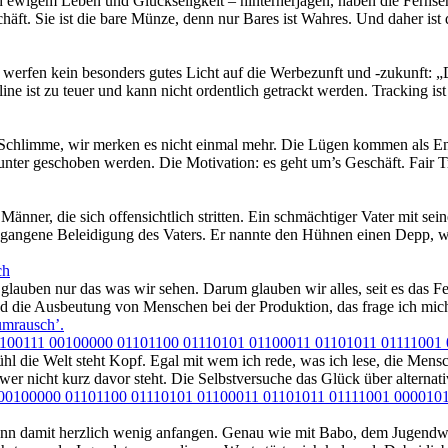
 ewigem Leben und Glückseligkeit – hinterherjagen, haben die Fernse
äft. Sie ist die bare Münze, denn nur Bares ist Wahres. Und daher ist 
werfen kein besonders gutes Licht auf die Werbezunft und -zukunft: „D
ine ist zu teuer und kann nicht ordentlich getrackt werden. Tracking is
s Schlimme, wir merken es nicht einmal mehr. Die Lügen kommen als E
 unter geschoben werden. Die Motivation: es geht um’s Geschäft. Fair
Männer, die sich offensichtlich stritten. Ein schmächtiger Vater mit s
egangene Beleidigung des Vaters. Er nannte den Hühnen einen Depp, wei
ch
 glauben nur das was wir sehen. Darum glauben wir alles, seit es das 
 die Ausbeutung von Menschen bei der Produktion, das frage ich mich
umrausch’
.
1100111 00100000 01101100 01110101 01100011 01101011 01111001
ühl die Welt steht Kopf. Egal mit wem ich rede, was ich lese, die Me
 wer nicht kurz davor steht. Die Selbstversuche das Glück über altern
00100000 01101100 01110101 01100011 01101011 01111001 000010
ann damit herzlich wenig anfangen. Genau wie mit Babo, dem Jugendwort