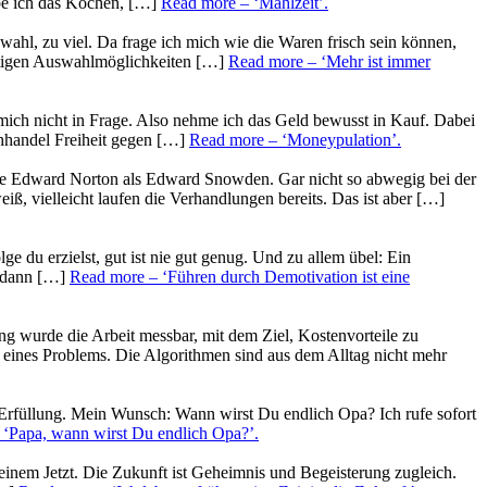
ebe ich das Kochen, […]
Read more
– ‘Mahlzeit’
.
uswahl, zu viel. Da frage ich mich wie die Waren frisch sein können,
ältigen Auswahlmöglichkeiten […]
Read more
– ‘Mehr ist immer
mich nicht in Frage. Also nehme ich das Geld bewusst in Kauf. Dabei
chhandel Freiheit gegen […]
Read more
– ‘Moneypulation’
.
olle Edward Norton als Edward Snowden. Gar nicht so abwegig bei der
ß, vielleicht laufen die Verhandlungen bereits. Das ist aber […]
ge du erzielst, gut ist nie gut genug. Und zu allem übel: Ein
, dann […]
Read more
– ‘Führen durch Demotivation ist eine
ng wurde die Arbeit messbar, mit dem Ziel, Kostenvorteile zu
 eines Problems. Die Algorithmen sind aus dem Alltag nicht mehr
n Erfüllung. Mein Wunsch: Wann wirst Du endlich Opa? Ich rufe sofort
 ‘Papa, wann wirst Du endlich Opa?’
.
einem Jetzt. Die Zukunft ist Geheimnis und Begeisterung zugleich.