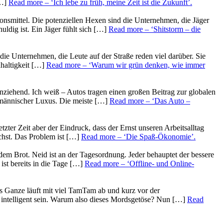
[…]
Read more
– ‘Ich lebe zu früh, meine Zeit ist die Zukunft’
.
ionsmittel. Die potenziellen Hexen sind die Unternehmen, die Jäger
uldig ist. Ein Jäger fühlt sich […]
Read more
– ‘Shitstorm – die
die Unternehmen, die Leute auf der Straße reden viel darüber. Sie
hhaltigkeit […]
Read more
– ‘Warum wir grün denken, wie immer
anziehend. Ich weiß – Autos tragen einen großen Beitrag zur globalen
ufmännischer Luxus. Die meiste […]
Read more
– ‘Das Auto –
tzter Zeit aber der Eindruck, dass der Ernst unseren Arbeitsalltag
chst. Das Problem ist […]
Read more
– ‘Die Spaß-Ökonomie’
.
dem Brot. Neid ist an der Tagesordnung. Jeder behauptet der bessere
ist bereits in die Tage […]
Read more
– ‘Offline- und Online-
s Ganze läuft mit viel TamTam ab und kurz vor der
 intelligent sein. Warum also dieses Mordsgetöse? Nun […]
Read