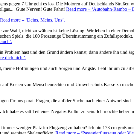
ns gegen 7 Uhr geht es los. Die Motoren auf Deutschlands Straßen w
llgas.... Gute Nerven! Gute Fahrt!
Read more
– ‘Autobahn-Rambo – D
Read more
– ‘Deins, Meins, Uns’
.
ve zur Wahl, nicht zu wählen ist keine Lösung. Wir leben in einer De
ischen Spiels, die 100 Prozentige Übereinstimmung ein Zufallsprodukt.
 auch’
.
n Problem hast und den Grund ändern kannst, dann ändere ihn und ärge
e dich nicht’
.
t, meine Hoffnungen und auch Sorgen und Ängste. Lebt ihr um zu arbeit
um auf Kosten von Menschenrechten und Umweltschutz Kasse zu mach
gen für uns parat. Fragen, die auf der Suche nach einer Antwort sind..
.
Ich habe es satt Teil einer Negativ-Kultur zu sein. Ich möchte lieber 
icht immer weniger Platz im Flugzeug zu haben? Ich bin 173 cm groß un
eit und weniger Skaleneffekte.
Read more
– ‘Passagierflugzeug oder Vie