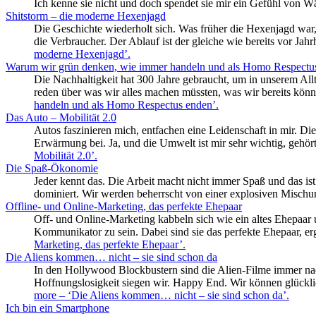
Ich kenne sie nicht und doch spendet sie mir ein Gefühl von 
Shitstorm – die moderne Hexenjagd
Die Geschichte wiederholt sich. Was früher die Hexenjagd war, 
die Verbraucher. Der Ablauf ist der gleiche wie bereits vor Jah
moderne Hexenjagd’
.
Warum wir grün denken, wie immer handeln und als Homo Respectu
Die Nachhaltigkeit hat 300 Jahre gebraucht, um in unserem Allt
reden über was wir alles machen müssten, was wir bereits kön
handeln und als Homo Respectus enden’
.
Das Auto – Mobilität 2.0
Autos faszinieren mich, entfachen eine Leidenschaft in mir. Di
Erwärmung bei. Ja, und die Umwelt ist mir sehr wichtig, gehör
Mobilität 2.0’
.
Die Spaß-Ökonomie
Jeder kennt das. Die Arbeit macht nicht immer Spaß und das ist 
dominiert. Wir werden beherrscht von einer explosiven Mischu
Offline- und Online-Marketing, das perfekte Ehepaar
Off- und Online-Marketing kabbeln sich wie ein altes Ehepaar 
Kommunikator zu sein. Dabei sind sie das perfekte Ehepaar, er
Marketing, das perfekte Ehepaar’
.
Die Aliens kommen… nicht – sie sind schon da
In den Hollywood Blockbustern sind die Alien-Filme immer nac
Hoffnungslosigkeit siegen wir. Happy End. Wir können glückli
more
– ‘Die Aliens kommen… nicht – sie sind schon da’
.
Ich bin ein Smartphone