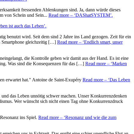
merksamkeit fressenden Ablenkungen sind. Ja, dann würde dieses
em von Schein und Sein...
Read more
– ‘DAShatSYSTEM’
.
eben ist auch das Leben’
.
ig benutzt wird. Seit dem sind 2 Jahre ins Land gezogen. Zeit für ein
s Smartphone gleichzeitig […]
Read more
– ‘Endlich smart, unser
neingelangt, die Kontrolle geben wir damit aus der Hand. Es ist eine
eting. Was sind die Konsequenzen für das […]
Read more
– ‘Marken
en erwartet hat." Antoine de Saint-Exupéry
Read more
– ‘Das Leben
chen und das Leben unnötig schwer machen. Unser Konkurrenzdenken
pitalismus. Wer wünscht sich nicht einen Tag ohne Konkurrenzdruck
Resonanz ins Spiel.
Read more
– ‘Resonanz und wie die zum
erreichen uns in Echtzeit. Das ergibt eine schier unendliche Flut an