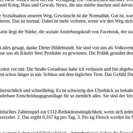
eid und Krieg, Hass und Gewalt, News, die uns mürbe machen und davo
 Sozialisation unseren Weg. Gewünscht ist die Normalität. Gut ist, was 
rlieren. Das ist normal. Dabei ist mehr verloren, wenn wir den Weg nic
arin liegt die Stärke, die soziale Anziehungskraft von Facebook, der so
 ist alles gesagt, danke Dieter Hildebrandt. Sie sind von uns als Volksve
eresse uns als Käufer ihrer Produkte zu gewinnen. Die Politik gestaltet
iten vor mir. Die Straße Geradeaus habe ich verlassen und bin abgebog
eimt schon länger in mir. Schluss mit dem täglichen Trott. Das Gefühl
übersichtlich und schnelllebig. Es ist schwierig den Überblick zu beha
nderbare Entscheidungsgrundlage für so ziemlich alles. Sie sind der V
reinfachtes Zahlenspiel zur CO2-Reduktionsmöglichkeit, wenn sich jede
verzehrt. 2. Das ergibt 0,167 kg pro Tag. 3. Pro kg Fleisch werden i