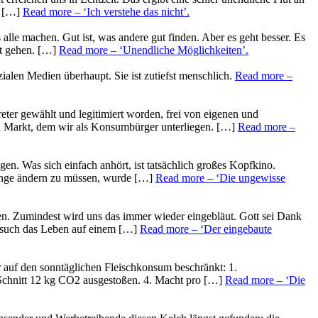
n […]
Read more
– ‘Ich verstehe das nicht’
.
alle machen. Gut ist, was andere gut finden. Aber es geht besser. Es
ht gehen. […]
Read more
– ‘Unendliche Möglichkeiten’
.
zialen Medien überhaupt. Sie ist zutiefst menschlich.
Read more
–
rtreter gewählt und legitimiert worden, frei von eigenen und
 den Markt, dem wir als Konsumbürger unterliegen. […]
Read more
–
en. Was sich einfach anhört, ist tatsächlich großes Kopfkino.
 Dinge ändern zu müssen, wurde […]
Read more
– ‘Die ungewisse
lten. Zumindest wird uns das immer wieder eingebläut. Gott sei Dank
ersuch das Leben auf einem […]
Read more
– ‘Der eingebaute
r auf den sonntäglichen Fleischkonsum beschränkt: 1.
m Schnitt 12 kg CO2 ausgestoßen. 4. Macht pro […]
Read more
– ‘Die