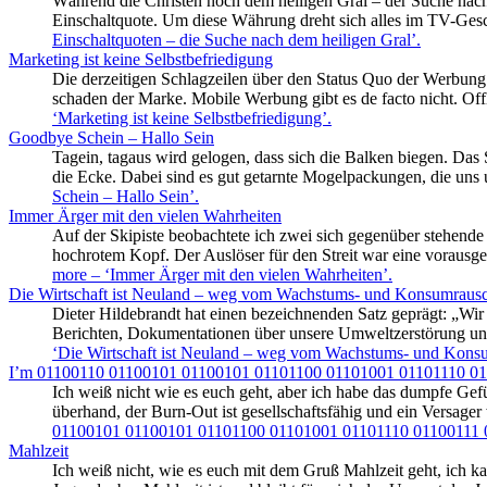
Während die Christen noch dem heiligen Gral – der Suche nach
Einschaltquote. Um diese Währung dreht sich alles im TV-Gesch
Einschaltquoten – die Suche nach dem heiligen Gral’
.
Marketing ist keine Selbstbefriedigung
Die derzeitigen Schlagzeilen über den Status Quo der Werbung 
schaden der Marke. Mobile Werbung gibt es de facto nicht. Offl
‘Marketing ist keine Selbstbefriedigung’
.
Goodbye Schein – Hallo Sein
Tagein, tagaus wird gelogen, dass sich die Balken biegen. Da
die Ecke. Dabei sind es gut getarnte Mogelpackungen, die uns
Schein – Hallo Sein’
.
Immer Ärger mit den vielen Wahrheiten
Auf der Skipiste beobachtete ich zwei sich gegenüber stehende 
hochrotem Kopf. Der Auslöser für den Streit war eine vorausg
more
– ‘Immer Ärger mit den vielen Wahrheiten’
.
Die Wirtschaft ist Neuland – weg vom Wachstums- und Konsumraus
Dieter Hildebrandt hat einen bezeichnenden Satz geprägt: „Wir
Berichten, Dokumentationen über unsere Umweltzerstörung und
‘Die Wirtschaft ist Neuland – weg vom Wachstums- und Kons
I’m 01100110 01100101 01100101 01101100 01101001 01101110 0
Ich weiß nicht wie es euch geht, aber ich habe das dumpfe Gef
überhand, der Burn-Out ist gesellschaftsfähig und ein Versager
01100101 01100101 01101100 01101001 01101110 01100111 
Mahlzeit
Ich weiß nicht, wie es euch mit dem Gruß Mahlzeit geht, ich k