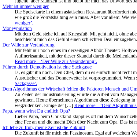
Jugend, aber Mahlzeit ist und bleibt für mich das Unwort des 
Mehr ist immer weniger
Die Speisekarte in einem asiatischen Restaurant überfordert mich
wie groß die Vorratshaltung sein muss. Aber vor allem: Wie v
weniger’
.
Moneypulation
Mit dem Geld stehe ich auf Kriegsfuß. Mit geht nicht, ohne ab
beschleicht mich das Gefühl einen schlechten Deal einzugehen.
Der Wille zur Veränderung
Mir fehlt nur noch eines im derzeitigen Abhör-Theater: Holly
Aufmerksamkeit, mit der dieser Skandal durch die Medienlandsc
Read more
– ‘Der Wille zur Veränderung’
.
Führen durch Demotivation ist eine Sackgasse
Ja, es gibt ihn noch. Den Chef, dem du es einfach nicht recht ma
Ausrutscher und das Donnerwetter ist vorprogrammiert. Wenn s
Sackgasse’
.
Dem Algorithmus der Wirtschaft fehlen die Faktoren Mensch und U
Zu Zeiten der Industrialisierung wurde die Arbeit vom Manageme
gewinnen. Heute übernehmen Algorithmen diese Zerlegung in un
wegzudenken. Einige der […]
Read more
– ‘Dem Algorithmus 
Papa, wann wirst Du endlich Opa?
Lieber Papa, beim Christkind klappt es oft mit dem Wunschzett
eine Fee an und die macht Dich über Nacht zum Opa. Das ist m
Ich lebe zu früh, meine Zeit ist die Zukunft
Die Zukunft ist für mich ein Faszinosum. Egal auf welchem Weg