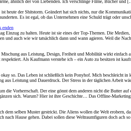
Wärme, ähnlich der von Liebenden. Ich verschlinge Filme, Bücher und 
ist heute der Shitstorm. Geändert hat sich nichts, nur die Kommunikat
rhunderten. Es ist egal, ob das Unternehmen eine Schuld trägt oder unsch
s enden
ag Einzug zu halten. Heute ist sie eines der Top-Themen. Die Medien, 
nen und auch wie wir tatsächlich dann und wann agieren. Weil die Nac
e Mischung aus Leistung, Design, Freiheit und Mobilität wirkt einfach 
t respektiert. Als Kaufmann verstehe ich – ein Auto zu besitzen ist ka
okay so. Das Leben ist schließlich kein Ponyhof. Mich beschleicht in le
ng aus Leistung und Dauerdruck. Der Stress in der täglichen Arbeit wä
um die Vorherrschaft. Der eine gönnt dem anderen nicht die Butter auf 
gänzen sich. Warum? Hier ist ihre Geschichte… Das Offline-Marketing 
h dem selben Muster gestrickt. Die Aliens wollen die Welt erobern, da
ch nach Hause gehen. Dabei sollen diese Weltraumfiguren doch ach so