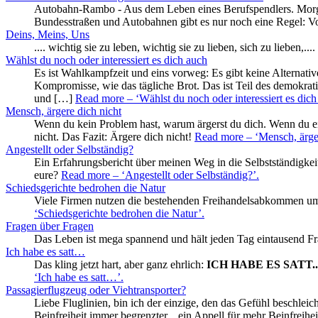
Autobahn-Rambo - Aus dem Leben eines Berufspendlers. Morge
Bundesstraßen und Autobahnen gibt es nur noch eine Regel: Vo
Deins, Meins, Uns
.... wichtig sie zu leben, wichtig sie zu lieben, sich zu lieben,....
Wählst du noch oder interessiert es dich auch
Es ist Wahlkampfzeit und eins vorweg: Es gibt keine Alternati
Kompromisse, wie das tägliche Brot. Das ist Teil des demokrat
und […]
Read more
– ‘Wählst du noch oder interessiert es dich
Mensch, ärgere dich nicht
Wenn du kein Problem hast, warum ärgerst du dich. Wenn du ei
nicht. Das Fazit: Ärgere dich nicht!
Read more
– ‘Mensch, ärger
Angestellt oder Selbständig?
Ein Erfahrungsbericht über meinen Weg in die Selbstständigkei
eure?
Read more
– ‘Angestellt oder Selbständig?’
.
Schiedsgerichte bedrohen die Natur
Viele Firmen nutzen die bestehenden Freihandelsabkommen 
‘Schiedsgerichte bedrohen die Natur’
.
Fragen über Fragen
Das Leben ist mega spannend und hält jeden Tag eintausend Fra
Ich habe es satt…
Das kling jetzt hart, aber ganz ehrlich:
ICH HABE ES SATT..
‘Ich habe es satt…’
.
Passagierflugzeug oder Viehtransporter?
Liebe Fluglinien, bin ich der einzige, den das Gefühl beschle
Beinfreiheit immer begrenzter... ein Appell für mehr Beinfreih