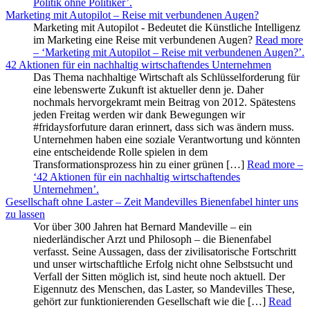
Politik ohne Politiker’
.
Marketing mit Autopilot – Reise mit verbundenen Augen?
Marketing mit Autopilot - Bedeutet die Künstliche Intelligenz
im Marketing eine Reise mit verbundenen Augen?
Read more
– ‘Marketing mit Autopilot – Reise mit verbundenen Augen?’
.
42 Aktionen für ein nachhaltig wirtschaftendes Unternehmen
Das Thema nachhaltige Wirtschaft als Schlüsselforderung für
eine lebenswerte Zukunft ist aktueller denn je. Daher
nochmals hervorgekramt mein Beitrag von 2012. Spätestens
jeden Freitag werden wir dank Bewegungen wir
#fridaysforfuture daran erinnert, dass sich was ändern muss.
Unternehmen haben eine soziale Verantwortung und könnten
eine entscheidende Rolle spielen in dem
Transformationsprozess hin zu einer grünen […]
Read more
–
‘42 Aktionen für ein nachhaltig wirtschaftendes
Unternehmen’
.
Gesellschaft ohne Laster – Zeit Mandevilles Bienenfabel hinter uns
zu lassen
Vor über 300 Jahren hat Bernard Mandeville – ein
niederländischer Arzt und Philosoph – die Bienenfabel
verfasst. Seine Aussagen, dass der zivilisatorische Fortschritt
und unser wirtschaftliche Erfolg nicht ohne Selbstsucht und
Verfall der Sitten möglich ist, sind heute noch aktuell. Der
Eigennutz des Menschen, das Laster, so Mandevilles These,
gehört zur funktionierenden Gesellschaft wie die […]
Read