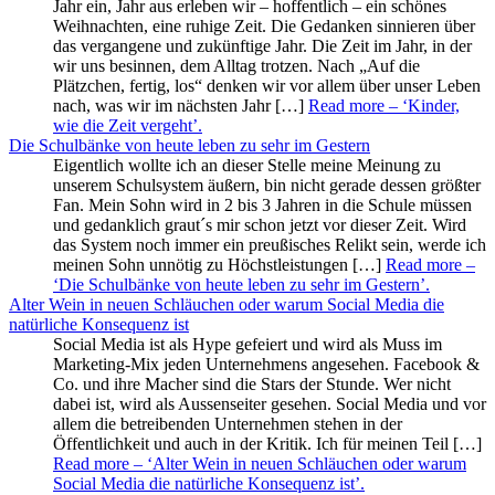
Jahr ein, Jahr aus erleben wir – hoffentlich – ein schönes
Weihnachten, eine ruhige Zeit. Die Gedanken sinnieren über
das vergangene und zukünftige Jahr. Die Zeit im Jahr, in der
wir uns besinnen, dem Alltag trotzen. Nach „Auf die
Plätzchen, fertig, los“ denken wir vor allem über unser Leben
nach, was wir im nächsten Jahr […]
Read more
– ‘Kinder,
wie die Zeit vergeht’
.
Die Schulbänke von heute leben zu sehr im Gestern
Eigentlich wollte ich an dieser Stelle meine Meinung zu
unserem Schulsystem äußern, bin nicht gerade dessen größter
Fan. Mein Sohn wird in 2 bis 3 Jahren in die Schule müssen
und gedanklich graut´s mir schon jetzt vor dieser Zeit. Wird
das System noch immer ein preußisches Relikt sein, werde ich
meinen Sohn unnötig zu Höchstleistungen […]
Read more
–
‘Die Schulbänke von heute leben zu sehr im Gestern’
.
Alter Wein in neuen Schläuchen oder warum Social Media die
natürliche Konsequenz ist
Social Media ist als Hype gefeiert und wird als Muss im
Marketing-Mix jeden Unternehmens angesehen. Facebook &
Co. und ihre Macher sind die Stars der Stunde. Wer nicht
dabei ist, wird als Aussenseiter gesehen. Social Media und vor
allem die betreibenden Unternehmen stehen in der
Öffentlichkeit und auch in der Kritik. Ich für meinen Teil […]
Read more
– ‘Alter Wein in neuen Schläuchen oder warum
Social Media die natürliche Konsequenz ist’
.