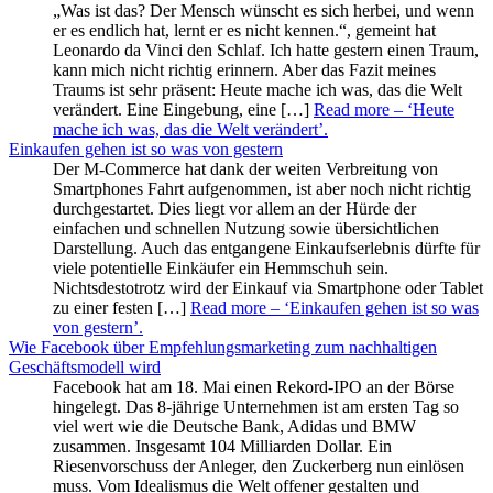
„Was ist das? Der Mensch wünscht es sich herbei, und wenn
er es endlich hat, lernt er es nicht kennen.“, gemeint hat
Leonardo da Vinci den Schlaf. Ich hatte gestern einen Traum,
kann mich nicht richtig erinnern. Aber das Fazit meines
Traums ist sehr präsent: Heute mache ich was, das die Welt
verändert. Eine Eingebung, eine […]
Read more
– ‘Heute
mache ich was, das die Welt verändert’
.
Einkaufen gehen ist so was von gestern
Der M-Commerce hat dank der weiten Verbreitung von
Smartphones Fahrt aufgenommen, ist aber noch nicht richtig
durchgestartet. Dies liegt vor allem an der Hürde der
einfachen und schnellen Nutzung sowie übersichtlichen
Darstellung. Auch das entgangene Einkaufserlebnis dürfte für
viele potentielle Einkäufer ein Hemmschuh sein.
Nichtsdestotrotz wird der Einkauf via Smartphone oder Tablet
zu einer festen […]
Read more
– ‘Einkaufen gehen ist so was
von gestern’
.
Wie Facebook über Empfehlungsmarketing zum nachhaltigen
Geschäftsmodell wird
Facebook hat am 18. Mai einen Rekord-IPO an der Börse
hingelegt. Das 8-jährige Unternehmen ist am ersten Tag so
viel wert wie die Deutsche Bank, Adidas und BMW
zusammen. Insgesamt 104 Milliarden Dollar. Ein
Riesenvorschuss der Anleger, den Zuckerberg nun einlösen
muss. Vom Idealismus die Welt offener gestalten und