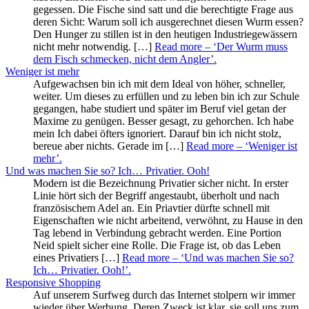
gegessen. Die Fische sind satt und die berechtigte Frage aus
deren Sicht: Warum soll ich ausgerechnet diesen Wurm essen?
Den Hunger zu stillen ist in den heutigen Industriegewässern
nicht mehr notwendig. […]
Read more
– ‘Der Wurm muss
dem Fisch schmecken, nicht dem Angler’
.
Weniger ist mehr
Aufgewachsen bin ich mit dem Ideal von höher, schneller,
weiter. Um dieses zu erfüllen und zu leben bin ich zur Schule
gegangen, habe studiert und später im Beruf viel getan der
Maxime zu genügen. Besser gesagt, zu gehorchen. Ich habe
mein Ich dabei öfters ignoriert. Darauf bin ich nicht stolz,
bereue aber nichts. Gerade im […]
Read more
– ‘Weniger ist
mehr’
.
Und was machen Sie so? Ich… Privatier. Ooh!
Modern ist die Bezeichnung Privatier sicher nicht. In erster
Linie hört sich der Begriff angestaubt, überholt und nach
französischem Adel an. Ein Priavtier dürfte schnell mit
Eigenschaften wie nicht arbeitend, verwöhnt, zu Hause in den
Tag lebend in Verbindung gebracht werden. Eine Portion
Neid spielt sicher eine Rolle. Die Frage ist, ob das Leben
eines Privatiers […]
Read more
– ‘Und was machen Sie so?
Ich… Privatier. Ooh!’
.
Responsive Shopping
Auf unserem Surfweg durch das Internet stolpern wir immer
wieder über Werbung. Deren Zweck ist klar, sie soll uns zum