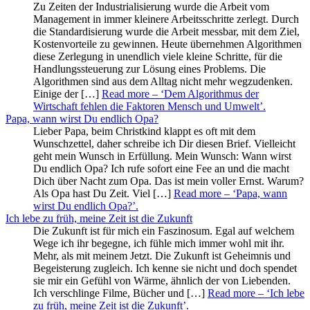
Zu Zeiten der Industrialisierung wurde die Arbeit vom
Management in immer kleinere Arbeitsschritte zerlegt. Durch
die Standardisierung wurde die Arbeit messbar, mit dem Ziel,
Kostenvorteile zu gewinnen. Heute übernehmen Algorithmen
diese Zerlegung in unendlich viele kleine Schritte, für die
Handlungssteuerung zur Lösung eines Problems. Die
Algorithmen sind aus dem Alltag nicht mehr wegzudenken.
Einige der […]
Read more
– ‘Dem Algorithmus der
Wirtschaft fehlen die Faktoren Mensch und Umwelt’
.
Papa, wann wirst Du endlich Opa?
Lieber Papa, beim Christkind klappt es oft mit dem
Wunschzettel, daher schreibe ich Dir diesen Brief. Vielleicht
geht mein Wunsch in Erfüllung. Mein Wunsch: Wann wirst
Du endlich Opa? Ich rufe sofort eine Fee an und die macht
Dich über Nacht zum Opa. Das ist mein voller Ernst. Warum?
Als Opa hast Du Zeit. Viel […]
Read more
– ‘Papa, wann
wirst Du endlich Opa?’
.
Ich lebe zu früh, meine Zeit ist die Zukunft
Die Zukunft ist für mich ein Faszinosum. Egal auf welchem
Wege ich ihr begegne, ich fühle mich immer wohl mit ihr.
Mehr, als mit meinem Jetzt. Die Zukunft ist Geheimnis und
Begeisterung zugleich. Ich kenne sie nicht und doch spendet
sie mir ein Gefühl von Wärme, ähnlich der von Liebenden.
Ich verschlinge Filme, Bücher und […]
Read more
– ‘Ich lebe
zu früh, meine Zeit ist die Zukunft’
.