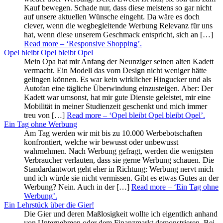
Kauf bewegen. Schade nur, dass diese meistens so gar nicht
auf unsere aktuellen Wünsche eingeht. Da wäre es doch
clever, wenn die wegbegleitende Werbung Relevanz für uns
hat, wenn diese unserem Geschmack entspricht, sich an […]
Read more
– ‘Responsive Shopping’
.
Opel bleibt Opel bleibt Opel
Mein Opa hat mir Anfang der Neunziger seinen alten Kadett
vermacht. Ein Modell das vom Design nicht weniger hätte
gelingen können. Es war kein wirklicher Hingucker und als
Autofan eine tägliche Überwindung einzusteigen. Aber: Der
Kadett war umsonst, hat mir gute Dienste geleistet, mir eine
Mobilität in meiner Studienzeit geschenkt und mich immer
treu von […]
Read more
– ‘Opel bleibt Opel bleibt Opel’
.
Ein Tag ohne Werbung
Am Tag werden wir mit bis zu 10.000 Werbebotschaften
konfrontiert, welche wir bewusst oder unbewusst
wahrnehmen. Nach Werbung gefragt, werden die wenigsten
Verbraucher verlauten, dass sie gerne Werbung schauen. Die
Standardantwort geht eher in Richtung: Werbung nervt mich
und ich würde sie nicht vermissen. Gibt es etwas Gutes an der
Werbung? Nein. Auch in der […]
Read more
– ‘Ein Tag ohne
Werbung’
.
Ein Lehrstück über die Gier!
Die Gier und deren Maßlosigkeit wollte ich eigentlich anhand
von Unternehmen oder dem Finanzmarkt demonstrieren. Bei