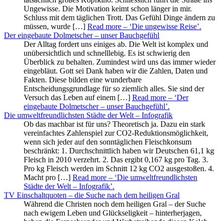
Ungewisse. Die Motivation keimt schon länger in mir.
Schluss mit dem täglichen Trott. Das Gefühl Dinge ändern zu
müssen, wurde […]
Read more
– ‘Die ungewisse Reise’
.
Der eingebaute Dolmetscher – unser Bauchgefühl
Der Alltag fordert uns einiges ab. Die Welt ist komplex und
unübersichtlich und schnelllebig. Es ist schwierig den
Überblick zu behalten. Zumindest wird uns das immer wieder
eingebläut. Gott sei Dank haben wir die Zahlen, Daten und
Fakten. Diese bilden eine wunderbare
Entscheidungsgrundlage für so ziemlich alles. Sie sind der
Versuch das Leben auf einem […]
Read more
– ‘Der
eingebaute Dolmetscher – unser Bauchgefühl’
.
Die umweltfreundlichsten Städte der Welt – Infografik
Ob das machbar ist für uns? Theoretisch ja. Dazu ein stark
vereinfachtes Zahlenspiel zur CO2-Reduktionsmöglichkeit,
wenn sich jeder auf den sonntäglichen Fleischkonsum
beschränkt: 1. Durchschnittlich haben wir Deutschen 61,1 kg
Fleisch in 2010 verzehrt. 2. Das ergibt 0,167 kg pro Tag. 3.
Pro kg Fleisch werden im Schnitt 12 kg CO2 ausgestoßen. 4.
Macht pro […]
Read more
– ‘Die umweltfreundlichsten
Städte der Welt – Infografik’
.
TV Einschaltquoten – die Suche nach dem heiligen Gral
Während die Christen noch dem heiligen Gral – der Suche
nach ewigem Leben und Glückseligkeit – hinterherjagen,