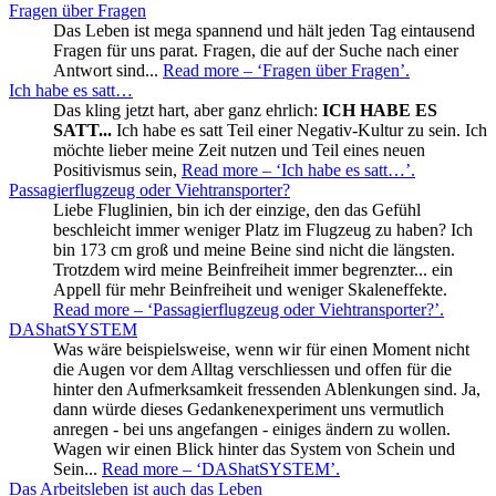
Fragen über Fragen
Das Leben ist mega spannend und hält jeden Tag eintausend
Fragen für uns parat. Fragen, die auf der Suche nach einer
Antwort sind...
Read more
– ‘Fragen über Fragen’
.
Ich habe es satt…
Das kling jetzt hart, aber ganz ehrlich:
ICH HABE ES
SATT...
Ich habe es satt Teil einer Negativ-Kultur zu sein. Ich
möchte lieber meine Zeit nutzen und Teil eines neuen
Positivismus sein,
Read more
– ‘Ich habe es satt…’
.
Passagierflugzeug oder Viehtransporter?
Liebe Fluglinien, bin ich der einzige, den das Gefühl
beschleicht immer weniger Platz im Flugzeug zu haben? Ich
bin 173 cm groß und meine Beine sind nicht die längsten.
Trotzdem wird meine Beinfreiheit immer begrenzter... ein
Appell für mehr Beinfreiheit und weniger Skaleneffekte.
Read more
– ‘Passagierflugzeug oder Viehtransporter?’
.
DAShatSYSTEM
Was wäre beispielsweise, wenn wir für einen Moment nicht
die Augen vor dem Alltag verschliessen und offen für die
hinter den Aufmerksamkeit fressenden Ablenkungen sind. Ja,
dann würde dieses Gedankenexperiment uns vermutlich
anregen - bei uns angefangen - einiges ändern zu wollen.
Wagen wir einen Blick hinter das System von Schein und
Sein...
Read more
– ‘DAShatSYSTEM’
.
Das Arbeitsleben ist auch das Leben