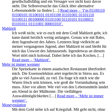
gesellschaftsfähig und ein Versager wer nicht kurz davor
steht. Die Selbstversuche das Glück über alternative
Lebensmodelle zu finden […]
Read more
– ‘I’m 01100110
01100101 01100101 01101100 01101001 01101110
01100111 00100000 01101100 01110101 01100011
01101011 01111001 00001010’
.
Mahlzeit
Ich weiß nicht, wie es euch mit dem Gruß Mahlzeit geht, ich
kann damit herzlich wenig anfangen. Genau wie mit Babo,
dem Jugendwort des Jahres. Letzteres liegt vielleicht an
meiner vergangenen Jugend, aber Mahlzeit ist und bleibt für
mich das Unwort des Jahrtausends. Irgendetwas an diesem
Wort stört mich kolossal. Dabei liebe ich das Kochen, […]
Read more
– ‘Mahlzeit’
.
Mehr ist immer weniger
Die Speisekarte in einem asiatischen Restaurant überfordert
mich. Die Essensselektion artet regelrecht in Stress aus. Es
gibt so viel Auswahl, zu viel. Da frage ich mich wie die
Waren frisch sein können, wie groß die Vorratshaltung sein
muss. Aber vor allem: Wie viel von den Lebensmitteln landet
am Abend in der Mülltonne. Die vielfältigen
Auswahlmöglichkeiten […]
Read more
– ‘Mehr ist immer
weniger’
.
Moneypulation
Mit dem Geld stehe ich auf Kriegsfuß. Mit geht nicht, ohne