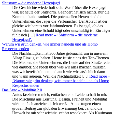
Shitstorm – die moderne Hexenjagd
Die Geschichte wiederholt sich. Was früher die Hexenjagd
war, ist heute der Shitstorm. Geändert hat sich nichts, nur die
Kommunikationsmittel. Die potenziellen Hexen sind die
Unternehmen, die Jäger die Verbraucher. Der Ablauf ist der
gleiche wie bereits vor Jahrhunderten. Es ist egal, ob das
Unternehmen eine Schuld trägt oder unschuldig ist. Ein Jäger
fühlt sich […]
Read more
– ‘Shitstorm – die moderne
Hexenjagd’
.
Warum wir grün denken, wie immer handeln und als Homo
Respectus enden
Die Nachhaltigkeit hat 300 Jahre gebraucht, um in unserem
Alltag Einzug zu halten. Heute ist sie eines der Top-Themen.
Die Medien, die Unternehmen, die Leute auf der Straße reden
viel darüber. Sie reden über was wir alles machen müssten,
was wir bereits können und auch wie wir tatsächlich dann
und wann agieren. Weil die Nachhaltigkeit […]
Read more
–
‘Warum wir grün denken, wie immer handeln und als Homo
Respectus enden’
.
Das Auto – Mobilität 2.0
Autos faszinieren mich, entfachen eine Leidenschaft in mir.
Die Mischung aus Leistung, Design, Freiheit und Mobilität
wirkt einfach anziehend. Ich weiß – Autos tragen einen
großen Beitrag zur globalen Erwärmung bei. Ja, und die
Umwelt ist mir sehr wichtig, gehört respektiert. Als Kaufmann