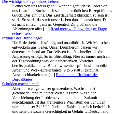
Die wichtigste Frage deines Lebens
Keiner von uns weiß genau, wer er eigentlich ist. Jeder von
uns ist auf der Suche nach seinem persönlichen Rezept für das
Glück. Das eint uns. Das Ziel dauerhaft glücklich zu sein ist
stark. So stark, dass wir unser Leben danach ausrichten. Das
ist nicht einfach, ganz im Gegenteil. Zu groß sind die
Ablenkungen aller […]
Read more
– ‘Die wichtigste Frage
deines Lebens’
.
Irrtümer des Büroalltages
Die Erde dreht sich ständig und unaufhörlich. Wir Menschen
entwickeln uns weiter. Unser Drumherum passen wir
dementsprechend an. Das Wissen ist oft schneller, als die
Anpassung erfolgt. So im Büroalltag. Hier ist immer noch an
der Tagesordnung was viele überdenken, Vorreiter
bereits praktizieren… Büroanwesenheitspflicht statt mobiler
Arbeit und Work-Life-Balance. 9 to 5 statt Flexibilität.
Austauschbarkeit statt […]
Read more
– ‘Irrtümer des
Büroalltages’
.
Schulden machen reich
Aber nur wenige. Unser grenzenloses Wachstum ist
gleichbedeutend mit einer Welt auf Pump, was einer
Verschiebung der Probleme von heute in die Zukunft
gleichkommt. Ist das grenzenlose Wachstum der Schulden
wirklich unser Ziel? Ich finde die Zahlen ziemlich bedrohlich
und sehe die soziale Gerechtigkeit in Gefahr… Deutschland