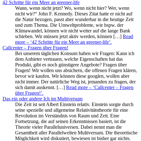
42 Schritte für ein Meer an greener-life
Wann, wenn nicht jetzt? Wo, wenn nicht hier? Wer, wenn
nicht wir?“ John F. Kennedy. Dieses Zitat hatte er nicht auf
die Natur bezogen, passt aber wunderbar in die heutige Zeit
und zum Thema. Die Umweltprobleme, wie bspw. der
Klimawandel, können wir nicht weiter auf die lange Bank
schieben. Wir müssen jetzt aktiv werden, können […]
Read
more
– ‘42 Schritte für ein Meer an greener-life’
.
Callcenter – Fragen über Fragen!
Bei unserem täglichen Konsum haben wir Fragen: Kann ich
dem Anbieter vertrauen, welche Eigenschaften hat das
Produkt, gibt es noch günstigere Angebote? Fragen über
Fragen! Wir wollen uns absichern, die offenen Fragen klären,
bevor wir kaufen. Wir können diese googlen, wollen aber
nicht immer. Der natürliche Weg ist, jemanden zu fragen, der
sich damit auskennt. […]
Read more
– ‘Callcenter – Fragen
über Fragen!’
.
Das ein oder andere Ich im Multiversum
Die Zeit ist seit Albert Einstein relativ. Einstein sorgte durch
seine spezielle und allgemeine Relativitätstheorie für eine
Revolution im Verständnis von Raum und Zeit. Eine
Fortsetzung, die auf seinen Erkenntnissen basiert, ist die
Theorie vieler Paralleluniversen. Dabei nennt man die
Gesamtheit aller Parallelwelten Multiversum. Die theoretische
Möglichkeit wird diskutiert, bewiesen ist bisher gar nichts.