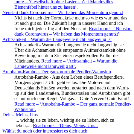
more
– ‘Gesellschaft ohne Laster – Zeit Mandevilles
Bienenfabel hinter uns zu lassen’
.
Neustart dank Coronavirus – Wir haben das Momentum genutzt
Nichts ist nach der Coronakrise mehr so wie es war und das
ist auch gut so. Die Zukunft liegt in unserer Hand und ich
freue mich jeden Tag auf den Neustart.
Read more
– ‘Neustart
dank Coronavirus – Wir haben das Momentum genutzt’
.
Achtsamkeit – Warum die Langeweile nicht langweilig ist
Achtsamkeit - Warum die Langeweile nicht langweilig ist:
Über die Achtsamkeit als entspannte Aufmerksamkeit ohne
Bewertung, mit dem Ziel einer respektvollen Kultur des
Miteinanders.
Read more
– ‘Achtsamkeit – Warum die
Langeweile nicht langweilig ist’
.
Autobahn-Rambo – Der ganz normale Pendler-Wahnsinn
Autobahn-Rambo - Aus dem Leben eines Berufspendlers.
Morgens gegen 7 Uhr geht es los. Die Motoren auf
Deutschlands Straßen werden gestartet und nach dem Warm-
up auf den Landstraßen, Bundesstraßen und Autobahnen gibt
es nur noch eine Regel: Vollgas.... Gute Nerven! Gute Fahrt!
Read more
– ‘Autobahn-Rambo – Der ganz normale Pendler-
Wahnsinn’
.
Deins, Meins, Uns
.... wichtig sie zu leben, wichtig sie zu lieben, sich zu
lieben,....
Read more
– ‘Deins, Meins, Uns’
.
Wählst du noch oder interessiert es dich auch