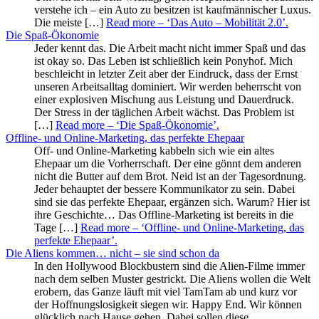
verstehe ich – ein Auto zu besitzen ist kaufmännischer Luxus.
Die meiste […]
Read more
– ‘Das Auto – Mobilität 2.0’
.
Die Spaß-Ökonomie
Jeder kennt das. Die Arbeit macht nicht immer Spaß und das
ist okay so. Das Leben ist schließlich kein Ponyhof. Mich
beschleicht in letzter Zeit aber der Eindruck, dass der Ernst
unseren Arbeitsalltag dominiert. Wir werden beherrscht von
einer explosiven Mischung aus Leistung und Dauerdruck.
Der Stress in der täglichen Arbeit wächst. Das Problem ist
[…]
Read more
– ‘Die Spaß-Ökonomie’
.
Offline- und Online-Marketing, das perfekte Ehepaar
Off- und Online-Marketing kabbeln sich wie ein altes
Ehepaar um die Vorherrschaft. Der eine gönnt dem anderen
nicht die Butter auf dem Brot. Neid ist an der Tagesordnung.
Jeder behauptet der bessere Kommunikator zu sein. Dabei
sind sie das perfekte Ehepaar, ergänzen sich. Warum? Hier ist
ihre Geschichte… Das Offline-Marketing ist bereits in die
Tage […]
Read more
– ‘Offline- und Online-Marketing, das
perfekte Ehepaar’
.
Die Aliens kommen… nicht – sie sind schon da
In den Hollywood Blockbustern sind die Alien-Filme immer
nach dem selben Muster gestrickt. Die Aliens wollen die Welt
erobern, das Ganze läuft mit viel TamTam ab und kurz vor
der Hoffnungslosigkeit siegen wir. Happy End. Wir können
glücklich nach Hause gehen. Dabei sollen diese