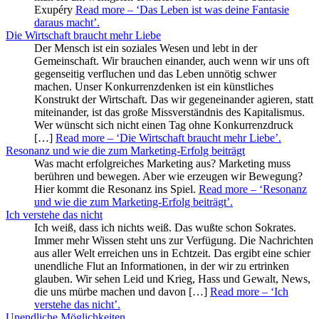
Exupéry
Read more
– ‘Das Leben ist was deine Fantasie
daraus macht’
.
Die Wirtschaft braucht mehr Liebe
Der Mensch ist ein soziales Wesen und lebt in der
Gemeinschaft. Wir brauchen einander, auch wenn wir uns oft
gegenseitig verfluchen und das Leben unnötig schwer
machen. Unser Konkurrenzdenken ist ein künstliches
Konstrukt der Wirtschaft. Das wir gegeneinander agieren, statt
miteinander, ist das große Missverständnis des Kapitalismus.
Wer wünscht sich nicht einen Tag ohne Konkurrenzdruck
[…]
Read more
– ‘Die Wirtschaft braucht mehr Liebe’
.
Resonanz und wie die zum Marketing-Erfolg beiträgt
Was macht erfolgreiches Marketing aus? Marketing muss
berühren und bewegen. Aber wie erzeugen wir Bewegung?
Hier kommt die Resonanz ins Spiel.
Read more
– ‘Resonanz
und wie die zum Marketing-Erfolg beiträgt’
.
Ich verstehe das nicht
Ich weiß, dass ich nichts weiß. Das wußte schon Sokrates.
Immer mehr Wissen steht uns zur Verfügung. Die Nachrichten
aus aller Welt erreichen uns in Echtzeit. Das ergibt eine schier
unendliche Flut an Informationen, in der wir zu ertrinken
glauben. Wir sehen Leid und Krieg, Hass und Gewalt, News,
die uns mürbe machen und davon […]
Read more
– ‘Ich
verstehe das nicht’
.
Unendliche Möglichkeiten