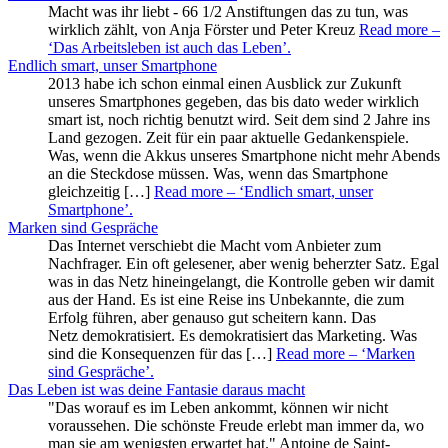
Macht was ihr liebt - 66 1/2 Anstiftungen das zu tun, was
wirklich zählt, von Anja Förster und Peter Kreuz
Read more
–
‘Das Arbeitsleben ist auch das Leben’
.
Endlich smart, unser Smartphone
2013 habe ich schon einmal einen Ausblick zur Zukunft
unseres Smartphones gegeben, das bis dato weder wirklich
smart ist, noch richtig benutzt wird. Seit dem sind 2 Jahre ins
Land gezogen. Zeit für ein paar aktuelle Gedankenspiele.
Was, wenn die Akkus unseres Smartphone nicht mehr Abends
an die Steckdose müssen. Was, wenn das Smartphone
gleichzeitig […]
Read more
– ‘Endlich smart, unser
Smartphone’
.
Marken sind Gespräche
Das Internet verschiebt die Macht vom Anbieter zum
Nachfrager. Ein oft gelesener, aber wenig beherzter Satz. Egal
was in das Netz hineingelangt, die Kontrolle geben wir damit
aus der Hand. Es ist eine Reise ins Unbekannte, die zum
Erfolg führen, aber genauso gut scheitern kann. Das
Netz demokratisiert. Es demokratisiert das Marketing. Was
sind die Konsequenzen für das […]
Read more
– ‘Marken
sind Gespräche’
.
Das Leben ist was deine Fantasie daraus macht
"Das worauf es im Leben ankommt, können wir nicht
voraussehen. Die schönste Freude erlebt man immer da, wo
man sie am wenigsten erwartet hat." Antoine de Saint-