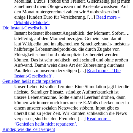
Mobilität, Luxus, Freude und Freiheit. Gleichzeitig plagt mich
zunehmend mein Ökogewissen und Kostenbewusstsein. Auf
den Monat runtergerechnet zahlen wir Autobesitzer doch
einige Hundert Euro für Versicherung, […]
Read more
–
‘Mobility Flatrate’
.
Die Instant-Gesellschaft
Instant bedeutet übersetzt Augenblick, der Moment, Sofort…,
tafelfertig, auf den Moment bezogen. Gemeint sind damit –
laut Wikipedia und im allgemeinen Sprachgebrauch- meistens
halbfertige Lebensmittelprodukte, die durch Zugabe von
Flüssigkeit schnell und unkompliziert zubereitet werden
können. Das ist sehr praktisch, geht schnell und ohne großen
Aufwand. Damit weist diese Art der Zubereitung durchaus
Parallelen zu unserem derzeitigen […]
Read more
– ‘Die
Instant-Gesellschaft’
.
Genießen heißt nicht reparieren
Unser Leben ist voller Termine. Eine Stimulation jagt hier die
nächste. Ständiger Einsatz, ständige Aufmerksamkeit ist
unsere Lebensmaxime. Sollte einmal Leerlauf drohen, dann
können wir immer noch kurz unsere E-Mails checken oder in
einem unserer sozialen Netzwerke stöbern. Input gibt es
überall und zu jeder Zeit. Wir könnten schliesslich die News
verpassen, sind bei den Freunden […]
Read more
–
‘Genießen heißt nicht reparieren’
.
Kinder, wie die Zeit vergeht