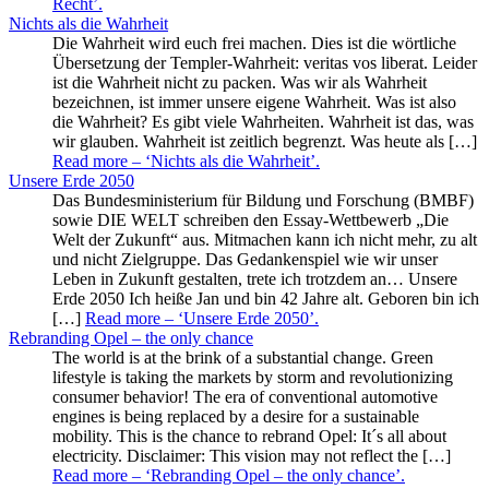
Recht’
.
Nichts als die Wahrheit
Die Wahrheit wird euch frei machen. Dies ist die wörtliche
Übersetzung der Templer-Wahrheit: veritas vos liberat. Leider
ist die Wahrheit nicht zu packen. Was wir als Wahrheit
bezeichnen, ist immer unsere eigene Wahrheit. Was ist also
die Wahrheit? Es gibt viele Wahrheiten. Wahrheit ist das, was
wir glauben. Wahrheit ist zeitlich begrenzt. Was heute als […]
Read more
– ‘Nichts als die Wahrheit’
.
Unsere Erde 2050
Das Bundesministerium für Bildung und Forschung (BMBF)
sowie DIE WELT schreiben den Essay-Wettbewerb „Die
Welt der Zukunft“ aus. Mitmachen kann ich nicht mehr, zu alt
und nicht Zielgruppe. Das Gedankenspiel wie wir unser
Leben in Zukunft gestalten, trete ich trotzdem an… Unsere
Erde 2050 Ich heiße Jan und bin 42 Jahre alt. Geboren bin ich
[…]
Read more
– ‘Unsere Erde 2050’
.
Rebranding Opel – the only chance
The world is at the brink of a substantial change. Green
lifestyle is taking the markets by storm and revolutionizing
consumer behavior! The era of conventional automotive
engines is being replaced by a desire for a sustainable
mobility. This is the chance to rebrand Opel: It´s all about
electricity. Disclaimer: This vision may not reflect the […]
Read more
– ‘Rebranding Opel – the only chance’
.