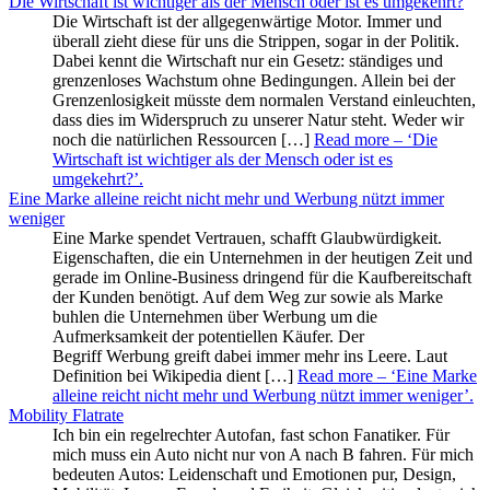
Die Wirtschaft ist wichtiger als der Mensch oder ist es umgekehrt?
Die Wirtschaft ist der allgegenwärtige Motor. Immer und
überall zieht diese für uns die Strippen, sogar in der Politik.
Dabei kennt die Wirtschaft nur ein Gesetz: ständiges und
grenzenloses Wachstum ohne Bedingungen. Allein bei der
Grenzenlosigkeit müsste dem normalen Verstand einleuchten,
dass dies im Widerspruch zu unserer Natur steht. Weder wir
noch die natürlichen Ressourcen […]
Read more
– ‘Die
Wirtschaft ist wichtiger als der Mensch oder ist es
umgekehrt?’
.
Eine Marke alleine reicht nicht mehr und Werbung nützt immer
weniger
Eine Marke spendet Vertrauen, schafft Glaubwürdigkeit.
Eigenschaften, die ein Unternehmen in der heutigen Zeit und
gerade im Online-Business dringend für die Kaufbereitschaft
der Kunden benötigt. Auf dem Weg zur sowie als Marke
buhlen die Unternehmen über Werbung um die
Aufmerksamkeit der potentiellen Käufer. Der
Begriff Werbung greift dabei immer mehr ins Leere. Laut
Definition bei Wikipedia dient […]
Read more
– ‘Eine Marke
alleine reicht nicht mehr und Werbung nützt immer weniger’
.
Mobility Flatrate
Ich bin ein regelrechter Autofan, fast schon Fanatiker. Für
mich muss ein Auto nicht nur von A nach B fahren. Für mich
bedeuten Autos: Leidenschaft und Emotionen pur, Design,