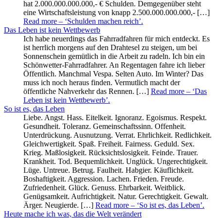
hat 2.000.000.000.000,- € Schulden. Demgegenüber steht
eine Wirtschaftsleistung von knapp 2.500.000.000.000,- […]
Read more
– ‘Schulden machen reich’
.
Das Leben ist kein Wettbewerb
Ich habe neuerdings das Fahrradfahren für mich entdeckt. Es
ist herrlich morgens auf den Drahtesel zu steigen, um bei
Sonnenschein gemütlich in die Arbeit zu radeln. Ich bin ein
Schönwetter-Fahrradfahrer. An Regentagen fahre ich lieber
Öffentlich. Manchmal Vespa. Selten Auto. Im Winter? Das
muss ich noch heraus finden. Vermutlich macht der
öffentliche Nahverkehr das Rennen. […]
Read more
– ‘Das
Leben ist kein Wettbewerb’
.
So ist es, das Leben
Liebe. Angst. Hass. Eitelkeit. Ignoranz. Egoismus. Respekt.
Gesundheit. Toleranz. Gemeinschaftssinn. Offenheit.
Unterdrückung. Ausnutzung. Verrat. Ehrlichkeit. Redlichkeit.
Gleichwertigkeit. Spaß. Freiheit. Fairness. Geduld. Sex.
Krieg. Maßlosigkeit. Rücksichtslosigkeit. Feinde. Trauer.
Krankheit. Tod. Bequemlichkeit. Unglück. Ungerechtigkeit.
Lüge. Untreue. Betrug. Faulheit. Habgier. Käuflichkeit.
Boshaftigkeit. Aggression. Lachen. Frieden. Freude.
Zufriedenheit. Glück. Genuss. Ehrbarkeit. Weitblick.
Genügsamkeit. Aufrichtigkeit. Natur. Gerechtigkeit. Gewalt.
Ärger. Neugierde. […]
Read more
– ‘So ist es, das Leben’
.
Heute mache ich was, das die Welt verändert