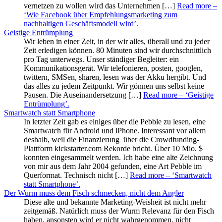
vernetzen zu wollen wird das Unternehmen […]
Read more
–
‘Wie Facebook über Empfehlungsmarketing zum
nachhaltigen Geschäftsmodell wird’
.
Geistige Entrümplung
Wir leben in einer Zeit, in der wir alles, überall und zu jeder
Zeit erledigen können. 80 Minuten sind wir durchschnittlich
pro Tag unterwegs. Unser ständiger Begleiter: ein
Kommunikationsgerät. Wir telefonieren, posten, googlen,
twittern, SMSen, sharen, lesen was der Akku hergibt. Und
das alles zu jedem Zeitpunkt. Wir gönnen uns selbst keine
Pausen. Die Auseinandersetzung […]
Read more
– ‘Geistige
Entrümplung’
.
Smartwatch statt Smartphone
In letzter Zeit gab es einiges über die Pebble zu lesen, eine
Smartwatch für Android und iPhone. Interessant vor allem
deshalb, weil die Finanzierung über die Crowdfunding-
Plattform kickstarter.com Rekorde bricht. Über 10 Mio. $
konnten eingesammelt werden. Ich habe eine alte Zeichnung
von mir aus dem Jahr 2004 gefunden, eine Art Pebble im
Querformat. Technisch nicht […]
Read more
– ‘Smartwatch
statt Smartphone’
.
Der Wurm muss dem Fisch schmecken, nicht dem Angler
Diese alte und bekannte Marketing-Weisheit ist nicht mehr
zeitgemäß. Natürlich muss der Wurm Relevanz für den Fisch
haben, ansonsten wird er nicht wahrgenommen, nicht