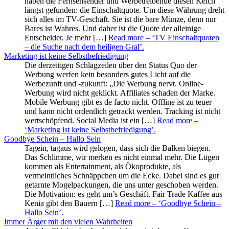
haben die Fernsehsender und Werbetreibende diesen Kelch
längst gefunden: die Einschaltquote. Um diese Währung dreht
sich alles im TV-Geschäft. Sie ist die bare Münze, denn nur
Bares ist Wahres. Und daher ist die Quote der alleinige
Entscheider. Je mehr […]
Read more
– ‘TV Einschaltquoten
– die Suche nach dem heiligen Gral’
.
Marketing ist keine Selbstbefriedigung
Die derzeitigen Schlagzeilen über den Status Quo der
Werbung werfen kein besonders gutes Licht auf die
Werbezunft und -zukunft: „Die Werbung nervt. Online-
Werbung wird nicht geklickt. Affiliates schaden der Marke.
Mobile Werbung gibt es de facto nicht. Offline ist zu teuer
und kann nicht ordentlich getrackt werden. Tracking ist nicht
wertschöpfend. Social Media ist ein […]
Read more
–
‘Marketing ist keine Selbstbefriedigung’
.
Goodbye Schein – Hallo Sein
Tagein, tagaus wird gelogen, dass sich die Balken biegen.
Das Schlimme, wir merken es nicht einmal mehr. Die Lügen
kommen als Entertainment, als Ökoprodukte, als
vermeintliches Schnäppchen um die Ecke. Dabei sind es gut
getarnte Mogelpackungen, die uns unter geschoben werden.
Die Motivation: es geht um’s Geschäft. Fair Trade Kaffee aus
Kenia gibt den Bauern […]
Read more
– ‘Goodbye Schein –
Hallo Sein’
.
Immer Ärger mit den vielen Wahrheiten