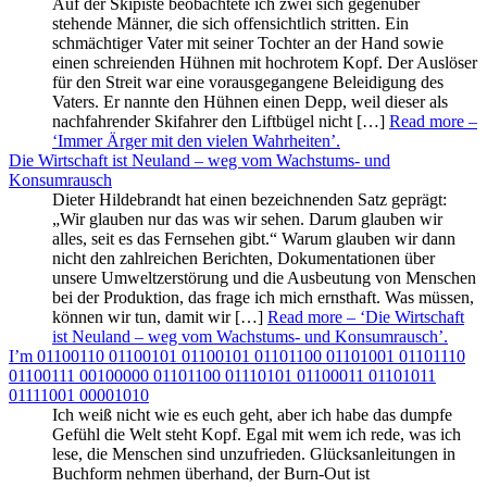
Auf der Skipiste beobachtete ich zwei sich gegenüber
stehende Männer, die sich offensichtlich stritten. Ein
schmächtiger Vater mit seiner Tochter an der Hand sowie
einen schreienden Hühnen mit hochrotem Kopf. Der Auslöser
für den Streit war eine vorausgegangene Beleidigung des
Vaters. Er nannte den Hühnen einen Depp, weil dieser als
nachfahrender Skifahrer den Liftbügel nicht […]
Read more
–
‘Immer Ärger mit den vielen Wahrheiten’
.
Die Wirtschaft ist Neuland – weg vom Wachstums- und
Konsumrausch
Dieter Hildebrandt hat einen bezeichnenden Satz geprägt:
„Wir glauben nur das was wir sehen. Darum glauben wir
alles, seit es das Fernsehen gibt.“ Warum glauben wir dann
nicht den zahlreichen Berichten, Dokumentationen über
unsere Umweltzerstörung und die Ausbeutung von Menschen
bei der Produktion, das frage ich mich ernsthaft. Was müssen,
können wir tun, damit wir […]
Read more
– ‘Die Wirtschaft
ist Neuland – weg vom Wachstums- und Konsumrausch’
.
I’m 01100110 01100101 01100101 01101100 01101001 01101110
01100111 00100000 01101100 01110101 01100011 01101011
01111001 00001010
Ich weiß nicht wie es euch geht, aber ich habe das dumpfe
Gefühl die Welt steht Kopf. Egal mit wem ich rede, was ich
lese, die Menschen sind unzufrieden. Glücksanleitungen in
Buchform nehmen überhand, der Burn-Out ist