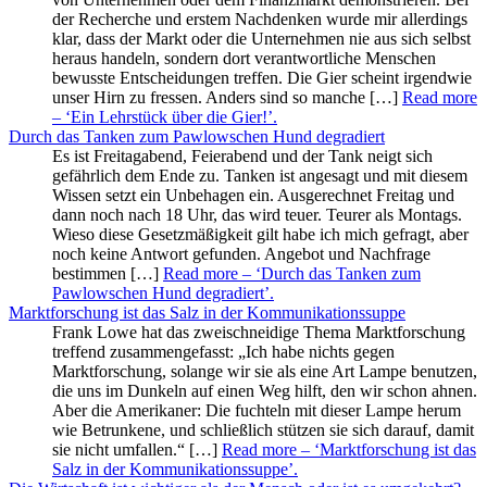
der Recherche und erstem Nachdenken wurde mir allerdings
klar, dass der Markt oder die Unternehmen nie aus sich selbst
heraus handeln, sondern dort verantwortliche Menschen
bewusste Entscheidungen treffen. Die Gier scheint irgendwie
unser Hirn zu fressen. Anders sind so manche […]
Read more
– ‘Ein Lehrstück über die Gier!’
.
Durch das Tanken zum Pawlowschen Hund degradiert
Es ist Freitagabend, Feierabend und der Tank neigt sich
gefährlich dem Ende zu. Tanken ist angesagt und mit diesem
Wissen setzt ein Unbehagen ein. Ausgerechnet Freitag und
dann noch nach 18 Uhr, das wird teuer. Teurer als Montags.
Wieso diese Gesetzmäßigkeit gilt habe ich mich gefragt, aber
noch keine Antwort gefunden. Angebot und Nachfrage
bestimmen […]
Read more
– ‘Durch das Tanken zum
Pawlowschen Hund degradiert’
.
Marktforschung ist das Salz in der Kommunikationssuppe
Frank Lowe hat das zweischneidige Thema Marktforschung
treffend zusammengefasst: „Ich habe nichts gegen
Marktforschung, solange wir sie als eine Art Lampe benutzen,
die uns im Dunkeln auf einen Weg hilft, den wir schon ahnen.
Aber die Amerikaner: Die fuchteln mit dieser Lampe herum
wie Betrunkene, und schließlich stützen sie sich darauf, damit
sie nicht umfallen.“ […]
Read more
– ‘Marktforschung ist das
Salz in der Kommunikationssuppe’
.