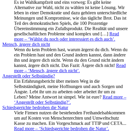
Es ist Wahlkampfzeit und eins vorweg: Es gibt keine
Alternative zur Wahl, nicht zu wählen ist keine Lösung. Wir
leben in einer Demokratie und dazu gehören unterschiedliche
Meinungen und Kompromisse, wie das tägliche Brot. Das ist
Teil des demokratischen Spiels, die 100 Prozentige
Übereinstimmung ein Zufallsprodukt. Die Realität und unsere
gesellschaftlichen Probleme sind komplex und […]
Read
more
– ‘Wählst du noch oder interessiert es dich auch’
.
Mensch, ärgere dich nicht
Wenn du kein Problem hast, warum ärgerst du dich. Wenn du
ein Problem hast und den Grund ändern kannst, dann ändere
ihn und ärgere dich nicht. Wenn du den Grund nicht ändern
kannst, ärgere dich nicht. Das Fazit: Ärgere dich nicht!
Read
more
– ‘Mensch, ärgere dich nicht’
.
Angestellt oder Selbständig?
Ein Erfahrungsbericht über meinen Weg in die
Selbstständigkeit, meine Hoffnungen und auch Sorgen und
Ängste. Lebt ihr um zu arbeiten oder arbeitet ihr um zu
Leben? Meine Antwort ist simpel. Wie ist eure?
Read more
–
‘Angestellt oder Selbständig?’
.
Schiedsgerichte bedrohen die Natur
Viele Firmen nutzen die bestehenden Freihandelsabkommen
um auf Kosten von Menschenrechten und Umweltschutz
Kasse zu machen. Ein Vorgeschmack auf TTIP und CETA...
Read more
– ‘Schiedsgerichte bedrohen die Natur’
.