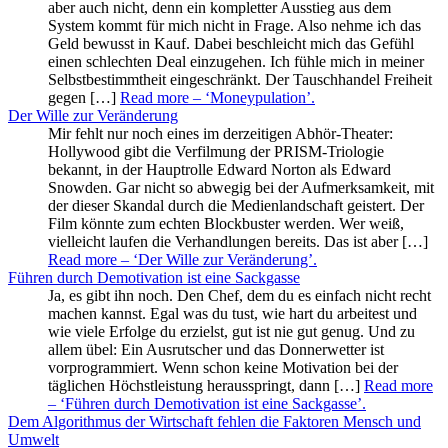
aber auch nicht, denn ein kompletter Ausstieg aus dem
System kommt für mich nicht in Frage. Also nehme ich das
Geld bewusst in Kauf. Dabei beschleicht mich das Gefühl
einen schlechten Deal einzugehen. Ich fühle mich in meiner
Selbstbestimmtheit eingeschränkt. Der Tauschhandel Freiheit
gegen […]
Read more
– ‘Moneypulation’
.
Der Wille zur Veränderung
Mir fehlt nur noch eines im derzeitigen Abhör-Theater:
Hollywood gibt die Verfilmung der PRISM-Triologie
bekannt, in der Hauptrolle Edward Norton als Edward
Snowden. Gar nicht so abwegig bei der Aufmerksamkeit, mit
der dieser Skandal durch die Medienlandschaft geistert. Der
Film könnte zum echten Blockbuster werden. Wer weiß,
vielleicht laufen die Verhandlungen bereits. Das ist aber […]
Read more
– ‘Der Wille zur Veränderung’
.
Führen durch Demotivation ist eine Sackgasse
Ja, es gibt ihn noch. Den Chef, dem du es einfach nicht recht
machen kannst. Egal was du tust, wie hart du arbeitest und
wie viele Erfolge du erzielst, gut ist nie gut genug. Und zu
allem übel: Ein Ausrutscher und das Donnerwetter ist
vorprogrammiert. Wenn schon keine Motivation bei der
täglichen Höchstleistung herausspringt, dann […]
Read more
– ‘Führen durch Demotivation ist eine Sackgasse’
.
Dem Algorithmus der Wirtschaft fehlen die Faktoren Mensch und
Umwelt