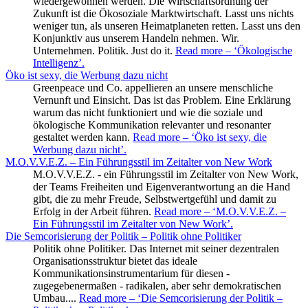
wiedergewonnen werden. Die Wirtschaftsordnung der
Zukunft ist die Ökosoziale Marktwirtschaft. Lasst uns nichts
weniger tun, als unseren Heimatplaneten retten. Lasst uns den
Konjunktiv aus unserem Handeln nehmen. Wir.
Unternehmen. Politik. Just do it.
Read more
– ‘Ökologische
Intelligenz’
.
Öko ist sexy, die Werbung dazu nicht
Greenpeace und Co. appellieren an unsere menschliche
Vernunft und Einsicht. Das ist das Problem. Eine Erklärung
warum das nicht funktioniert und wie die soziale und
ökologische Kommunikation relevanter und resonanter
gestaltet werden kann.
Read more
– ‘Öko ist sexy, die
Werbung dazu nicht’
.
M.O.V.V.E.Z. – Ein Führungsstil im Zeitalter von New Work
M.O.V.V.E.Z. - ein Führungsstil im Zeitalter von New Work,
der Teams Freiheiten und Eigenverantwortung an die Hand
gibt, die zu mehr Freude, Selbstwertgefühl und damit zu
Erfolg in der Arbeit führen.
Read more
– ‘M.O.V.V.E.Z. –
Ein Führungsstil im Zeitalter von New Work’
.
Die Semcorisierung der Politik – Politik ohne Politiker
Politik ohne Politiker. Das Internet mit seiner dezentralen
Organisationsstruktur bietet das ideale
Kommunikationsinstrumentarium für diesen -
zugegebenermaßen - radikalen, aber sehr demokratischen
Umbau....
Read more
– ‘Die Semcorisierung der Politik –