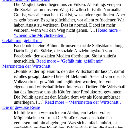
Die Möglichkeiten liegen uns zu Füßen. Allerdings versperrt
die Sozialisation unseren Weg. Gewünscht ist die Normalität.
Gut ist, was alle machen. Gut ist, was andere gut finden. Aber
es geht besser. Es geht glücklicher, vor allem zufriedener. Wir
haben Angst zu verlieren. Das ist normal. Dabei ist mehr
verloren, wenn wir den Weg nicht gehen. […]
Read more
–
‘Unendliche Möglichkeiten’
.
Gefällt mir, gefällt mir
Facebook ist eine Bühne für unsere soziale Selbstdarstellung.
Darin liegt die Stärke, die soziale Anziehungskraft von
Facebook, der sozialen Medien überhaupt. Sie ist zutiefst
menschlich.
Read more
– ‘Gefällt mir, gefällt mir’
.
Marionetten der Wirtschaft
„Politik ist der Spielraum, den die Wirtschaft ihr lässt.“, damit
ist alles gesagt, danke Dieter Hildebrandt. Sie sind von uns als
Volksvertreter gewählt und legitimiert worden, frei von
eigenen und wirtschaftlichen Interessen Dritter. Die Wirtschaft
hat das Interesse uns als Käufer ihrer Produkte zu gewinnen.
Die Politik gestaltet den Markt, dem wir als Konsumbürger
unterliegen. […]
Read more
– ‘Marionetten der Wirtschaft’
.
Die ungewisse Reise
Ich fühle mich wie nach dem Abitur, ein Leben voller
Möglichkeiten vor mir. Die Straße Geradeaus habe ich
verlassen und bin abgebogen. Was sich einfach anhört, ist
tatsächlich großes Kopfkino. Schliesslich führt die Straße ins