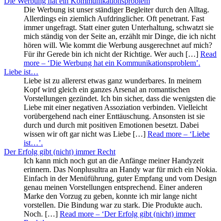
Die Werbung hat ein Kommunikationsproblem
Die Werbung ist unser ständiger Begleiter durch den Alltag.
Allerdings ein ziemlich Aufdringlicher. Oft penetrant. Fast
immer ungefragt. Statt einer guten Unterhaltung, schwatzt sie
mich ständig von der Seite an, erzählt mir Dinge, die ich nicht
hören will. Wie kommt die Werbung ausgerechnet auf mich?
Für ihr Gerede bin ich nicht der Richtige. Wer auch […]
Read
more
– ‘Die Werbung hat ein Kommunikationsproblem’
.
Liebe ist…
Liebe ist zu allererst etwas ganz wunderbares. In meinem
Kopf wird gleich ein ganzes Arsenal an romantischen
Vorstellungen gezündet. Ich bin sicher, dass die wenigsten die
Liebe mit einer negativen Assoziation verbinden. Vielleicht
vorübergehend nach einer Enttäuschung. Ansonsten ist sie
durch und durch mit positiven Emotionen besetzt. Dabei
wissen wir oft gar nicht was Liebe […]
Read more
– ‘Liebe
ist…’
.
Der Erfolg gibt (nicht) immer Recht
Ich kann mich noch gut an die Anfänge meiner Handyzeit
erinnern. Das Nonplusultra an Handy war für mich ein Nokia.
Einfach in der Menüführung, guter Empfang und vom Design
genau meinen Vorstellungen entsprechend. Einer anderen
Marke den Vorzug zu geben, konnte ich mir lange nicht
vorstellen. Die Bindung war zu stark. Die Produkte auch.
Noch. […]
Read more
– ‘Der Erfolg gibt (nicht) immer